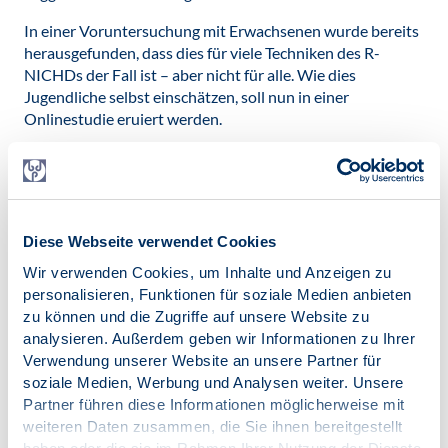
In einer Voruntersuchung mit Erwachsenen wurde bereits
herausgefunden, dass dies für viele Techniken des R-
NICHDs der Fall ist – aber nicht für alle. Wie dies
Jugendliche selbst einschätzen, soll nun in einer
Onlinestudie eruiert werden.
In der Studie sollen sich die Jugendlichen gedanklich in
eine Situation versetzen, in der sie befragt werden, weil der
Verdacht einer körperlichen Misshandlung besteht. Die
Jugendlichen werden gefragt, welche Befragungsformen
Diese Webseite verwendet Cookies
sie in einer solchen Situation als unterstützend empfinden
und welche nicht.
Wir verwenden Cookies, um Inhalte und Anzeigen zu
personalisieren, Funktionen für soziale Medien anbieten
Leiten Sie gern den
Flyer
zu unserer Studie an Jugendliche
zu können und die Zugriffe auf unsere Website zu
zwischen 14 und 17 Jahre weiter. Ansprechpartnerin für
analysieren. Außerdem geben wir Informationen zu Ihrer
Fragen zu dem Projekt ist Frau
Dipl.-Psych. Anett Tamm
.
Verwendung unserer Website an unsere Partner für
Veröffentlicht am:
soziale Medien, Werbung und Analysen weiter. Unsere
26.08.2020
Partner führen diese Informationen möglicherweise mit
weiteren Daten zusammen, die Sie ihnen bereitgestellt
Kategorien: