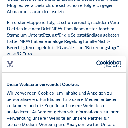
Mitglied Vera Dietrich, die sich schon erfolgreich gegen
Abmahnmissbrauch einsetzte.
Ein erster Etappenerfolg ist schon erreicht, nachdem Vera
Dietrich in einem Brief NRW-Familienminister Joachim
Stamp um Unterstützung für die Selbstständigen gebeten
hatte: NRW hat eine analoge Regelung für alle Nicht-
Berechtigten eingeführt: 10 zusätzliche "Betreuungstage"
zu je 92 Euro.
Der BDP zeichnete den Offenen Brief mit, der sich an
Gesundheitsminister Jens Spahn und Familienministerin
Franziska Giffey wendet.
Diese Webseite verwendet Cookies
Zum Offenen Brief
Wir verwenden Cookies, um Inhalte und Anzeigen zu
personalisieren, Funktionen für soziale Medien anbieten
Datei herunterladen:
zu können und die Zugriffe auf unsere Website zu
Offener-Brief-an-Minister-Spahn-
analysieren. Außerdem geben wir Informationen zu Ihrer
Kinderkrankengeld.pdf
[635 KB]
Verwendung unserer Website an unsere Partner für
soziale Medien, Werbung und Analysen weiter. Unsere