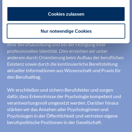
Cookies zulassen
Nur notwendige Cookies
Wir unterstützen alle Psychologinnen und Psychologen in
ihrer Berufsausübung und bei der Festigung ihrer
professionellen Identität. Dies erreichen wir unter
anderem durch Orientierung beim Aufbau der beruflichen
Existenz sowie durch die kontinuierliche Bereitstellung
aktueller Informationen aus Wissenschaft und Praxis für
den Berufsalltag.
Wir erschließen und sichern Berufsfelder und sorgen
dafür, dass Erkenntnisse der Psychologie kompetent und
verantwortungsvoll umgesetzt werden. Darüber hinaus
stärken wir das Ansehen aller Psychologinnen und
Psychologen in der Öffentlichkeit und vertreten eigene
berufspolitische Positionen in der Gesellschaft.