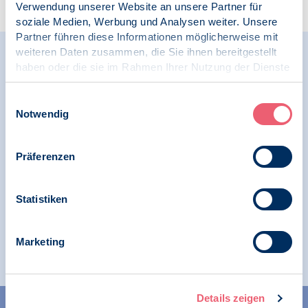
Verwendung unserer Website an unsere Partner für
soziale Medien, Werbung und Analysen weiter. Unsere
Partner führen diese Informationen möglicherweise mit
weiteren Daten zusammen, die Sie ihnen bereitgestellt
Relevante Nachrichten
haben oder die sie im Rahmen Ihrer Nutzung der Dienste
gesammelt haben.
Impressum
|
Datenschutz
Einwilligungsauswahl
Notwendig
19.06.2025
Fachliche Positionen | SK Klinische Psychologie
Präferenzen
Positionspapier des Berufsverbandes
Deutscher Psychologinnen und Psychologen
e. V. (BDP) zur Stärkung der Psychosozialen
Statistiken
Notfallversorgung: Psychische Resilienz in
Extremereignissen
Marketing
Details zeigen