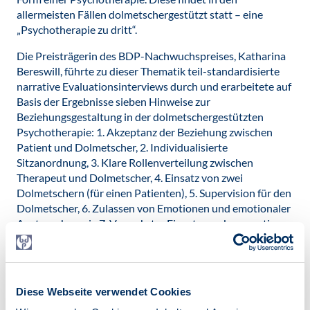
allermeisten Fällen dolmetschergestützt statt – eine
„Psychotherapie zu dritt“.
Die Preisträgerin des BDP-Nachwuchspreises, Katharina
Bereswill, führte zu dieser Thematik teil-standardisierte
narrative Evaluationsinterviews durch und erarbeitete auf
Basis der Ergebnisse sieben Hinweise zur
Beziehungsgestaltung in der dolmetschergestützten
Psychotherapie: 1. Akzeptanz der Beziehung zwischen
Patient und Dolmetscher, 2. Individualisierte
Sitzanordnung, 3. Klare Rollenverteilung zwischen
Therapeut und Dolmetscher, 4. Einsatz von zwei
Dolmetschern (für einen Patienten), 5. Supervision für den
Dolmetscher, 6. Zulassen von Emotionen und emotionaler
Austausch sowie 7. Vermehrter Einsatz von kooperativen
Arbeitsaufgaben und Unterstützung der Kooperation
zwischen Therapeut und Dolmetscher.
Die Vorsitzende der Studienstiftung, Gertraud Richardt,
Diese Webseite verwendet Cookies
erklärte:
„
Besonders die praktische Relevanz überzeugte