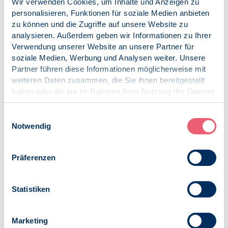
das Kuratorium, die Masterarbeit von Katharina Bereswill
Wir verwenden Cookies, um Inhalte und Anzeigen zu
aus den zahlreichen, äußerst interessanten und qualitativ
personalisieren, Funktionen für soziale Medien anbieten
hochwertigen Bewerbungen auszuwählen.
“
zu können und die Zugriffe auf unsere Website zu
analysieren. Außerdem geben wir Informationen zu Ihrer
Der Nachwuchspreis für Angewandte Psychologie
Verwendung unserer Website an unsere Partner für
Die Studienstiftung des Berufsverbandes Deutscher
soziale Medien, Werbung und Analysen weiter. Unsere
Psychologinnen und Psychologen lobte in diesem Jahr
Partner führen diese Informationen möglicherweise mit
zum ersten Mal den mit 2.000 Euro dotierten
weiteren Daten zusammen, die Sie ihnen bereitgestellt
Nachwuchspreis aus – bewerben konnten sich Master-
haben oder die sie im Rahmen Ihrer Nutzung der Dienste
Studierende, die ihre Abschlussarbeit zum Thema
gesammelt haben.
Integration/Migration verfassten. Auch im kommenden
Impressum
|
Datenschutz
Einwilligungsauswahl
Jahr wird der Nachwuchspreis verliehen, die
Notwendig
Ausschreibung dazu wird im ersten Quartal veröffentlicht.
Veröffentlicht am:
Präferenzen
17.12.2019
Kategorien:
Statistiken
News
Marketing