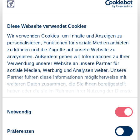
Dipl.-Psych. Eva van Keuk, BDP-Präsidiumsbeauftragte
für Menschenrechte, vankeuk@psz-duesseldorf.de
Am 27. November 2019 verabschiedeten 60 Behandler*innen
Diese Webseite verwendet Cookies
und Berater*innen bei einem Fachtag des PSZ Düsseldorf zur
psychosozialen Versorgung von Menschen, die über Libyen
Wir verwenden Cookies, um Inhalte und Anzeigen zu
geflüchtet sind, einen offenen Brief an regierende
personalisieren, Funktionen für soziale Medien anbieten
Entscheidungsträger*innen. Der komplette Brief ist in Kürze
zu können und die Zugriffe auf unsere Website zu
abrufbar unter: www.psz-duesseldorf.de
analysieren. Außerdem geben wir Informationen zu Ihrer
Verwendung unserer Website an unsere Partner für
*bezieht sich auf den Zugang zu Rehabilitation für
soziale Medien, Werbung und Analysen weiter. Unsere
Asylsuchende aus „sicheren Herkunftsländern“ und aus
Partner führen diese Informationen möglicherweise mit
„Dublin Verfahren“, zu denen auch über Libyen Geflohene
weiteren Daten zusammen, die Sie ihnen bereitgestellt
zählen.
haben oder die sie im Rahmen Ihrer Nutzung der Dienste
Veröffentlicht am:
gesammelt haben.
10.12.2019
Impressum
|
Datenschutz
Einwilligungsauswahl
Notwendig
Kategorien:
Forderung
Menschenrechte
Präferenzen