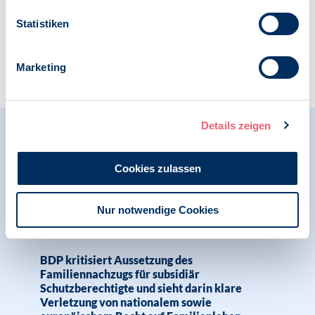
Statistiken
Zur Übersicht
Marketing
Details zeigen
Relevante Nachrichten
Cookies zulassen
14.08.2025
Nur notwendige Cookies
Pressemitteilung | Psychologie in Krisen |
Menschenrechte
BDP kritisiert Aussetzung des
Familiennachzugs für subsidiär
Schutzberechtigte und sieht darin klare
Verletzung von nationalem sowie