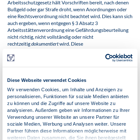
Arbeitsschutzgesetz hält Vorschriften bereit, nach denen
Bußgeld oder gar Strafe droht, wenn Anordnungen oder
eine Rechtsverordnung nicht beachtet wird. Dies kann sich
auch ergeben, wenn entgegen § 3 Absatz 3
Arbeitsstättenverordnung eine Gefährdungsbeurteilung
nicht richtig, nicht vollständig oder nicht
rechtzeitig
dokumentiert
wird. Diese
Dokumentationspflicht gilt aber nicht für Solo-Betriebe.
Bei Missachtung einer Quarantäne-Anordnung droht im
Extremfall sogar die Strafbarkeit einer fahrlässigen Tötung
oder einer Körperverletzung mit Todesfolge.
Diese Webseite verwendet Cookies
Generell, also unabhängig von vorgenannten Bedingungen
aus der Fürsorgepflicht für Beschäftigte, kann jede
Wir verwenden Cookies, um Inhalte und Anzeigen zu
Ansteckung eine fahrlässige Körperverletzung oder gar bei
personalisieren, Funktionen für soziale Medien anbieten
offensichtlichen Risikopersonen sogar eine fahrlässige
zu können und die Zugriffe auf unsere Website zu
Tötung sein (wenn man selbst infiziert ist und dies weiß).
analysieren. Außerdem geben wir Informationen zu Ihrer
Verwendung unserer Website an unsere Partner für
Das klingt alles sehr bedrohlich, setzt aber wie gesagt
soziale Medien, Werbung und Analysen weiter. Unsere
voraus, dass man mindestens fahrlässig handelt. Man
Partner führen diese Informationen möglicherweise mit
muss also nun nicht gleich dauerhaft die Luft anhalten und
weiteren Daten zusammen, die Sie ihnen bereitgestellt