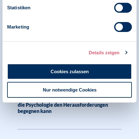
Pressemitteilung | Digitale Gesellschaft und
Statistiken
Psychologie | Datenschutz
BDP begrüßt Planungen der Bundesregierung
Marketing
zur Ergreifung wichtiger Maßnahmen zum
Schutz sensibler Daten bei der elektronischen
Patientenakte
Details zeigen
Cookies zulassen
04.08.2025
Pressemitteilung | Digitale Gesellschaft und
Psychologie | BDP im Gespräch
Nur notwendige Cookies
Fake News bedrohen die Demokratie – wie
die Psychologie den Herausforderungen
begegnen kann