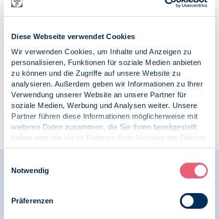
Digitale Gesellschaft und Psychologie
Schlagworte:
Diese Webseite verwendet Cookies
Digitalisierung
ePA & EHDS
Wir verwenden Cookies, um Inhalte und Anzeigen zu
elektronische Patientenakte
personalisieren, Funktionen für soziale Medien anbieten
zu können und die Zugriffe auf unsere Website zu
analysieren. Außerdem geben wir Informationen zu Ihrer
Verwendung unserer Website an unsere Partner für
soziale Medien, Werbung und Analysen weiter. Unsere
Partner führen diese Informationen möglicherweise mit
Zur Übersicht
weiteren Daten zusammen, die Sie ihnen bereitgestellt
haben oder die sie im Rahmen Ihrer Nutzung der Dienste
gesammelt haben.
Impressum
|
Datenschutz
Einwilligungsauswahl
Relevante Nachrichten
Notwendig
Präferenzen
12.08.2025