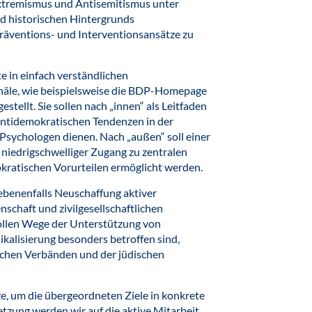
xtremismus und Antisemitismus unter
nd historischen Hintergrunds
äventions- und Interventionsansätze zu
e in einfach verständlichen
äle, wie beispielsweise die BDP-Homepage
stellt. Sie sollen nach „innen“ als Leitfaden
ntidemokratischen Tendenzen in der
Psychologen dienen. Nach „außen“ soll einer
n niedrigschwelliger Zugang zu zentralen
kratischen Vorurteilen ermöglicht werden.
ebenenfalls Neuschaffung aktiver
haft und zivilgesellschaftlichen
ollen Wege der Unterstützung von
kalisierung besonders betroffen sind,
schen Verbänden und der jüdischen
ze, um die übergeordneten Ziele in konkrete
tzung werden wir auf die aktive Mitarbeit