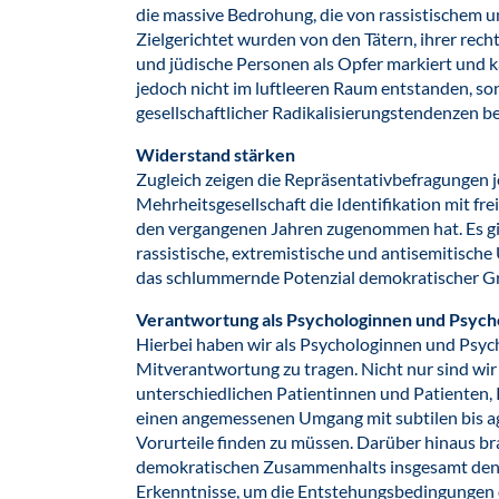
die massive Bedrohung, die von rassistischem 
Zielgerichtet wurden von den Tätern, ihrer rec
und jüdische Personen als Opfer markiert und k
jedoch nicht im luftleeren Raum entstanden, so
gesellschaftlicher Radikalisierungstendenzen be
Widerstand stärken
Zugleich zeigen die Repräsentativbefragungen j
Mehrheitsgesellschaft die Identifikation mit f
den vergangenen Jahren zugenommen hat. Es gil
rassistische, extremistische und antisemitische
das schlummernde Potenzial demokratischer Gr
Verantwortung als Psychologinnen und Psych
Hierbei haben wir als Psychologinnen und Psyc
Mitverantwortung zu tragen. Nicht nur sind wir 
unterschiedlichen Patientinnen und Patienten, 
einen angemessenen Umgang mit subtilen bis 
Vorurteile finden zu müssen. Darüber hinaus bra
demokratischen Zusammenhalts insgesamt den
Erkenntnisse, um die Entstehungsbedingungen d