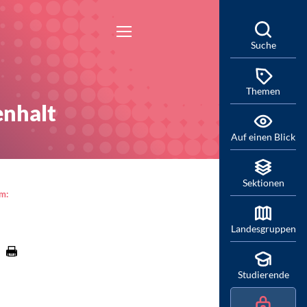
Suche
Themen
enhalt
Auf einen Blick
Sektionen
am:
Landesgruppen
Studierende