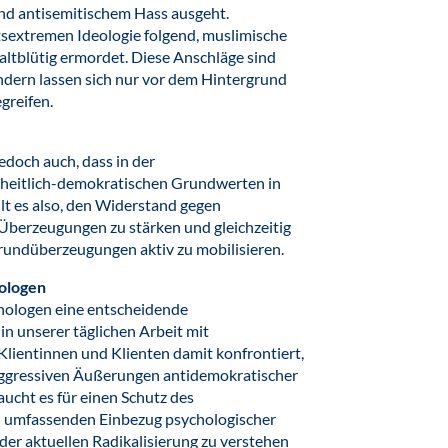
und antisemitischem Hass ausgeht.
htsextremen Ideologie folgend, muslimische
altblütig ermordet. Diese Anschläge sind
ndern lassen sich nur vor dem Hintergrund
greifen.
edoch auch, dass in der
reiheitlich-demokratischen Grundwerten in
t es also, den Widerstand gegen
 Überzeugungen zu stärken und gleichzeitig
undüberzeugungen aktiv zu mobilisieren.
ologen
hologen eine entscheidende
in unserer täglichen Arbeit mit
Klientinnen und Klienten damit konfrontiert,
aggressiven Äußerungen antidemokratischer
ucht es für einen Schutz des
 umfassenden Einbezug psychologischer
er aktuellen Radikalisierung zu verstehen