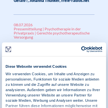
Gefahr?, Johanna Thünker, freie-radios.net
08.07.2026
Pressemitteilung | Psychotherapie in der
Privatpraxis | Gerechte psychotherapeutische
Versorgung
GKV-Beitragssatzstabilisierungsgesetz: Last
Minute Änderungsanträge verschärfen
Misere in der psychotherapeutischen
Versorgung weiter
Diese Webseite verwendet Cookies
Wir verwenden Cookies, um Inhalte und Anzeigen zu
personalisieren, Funktionen für soziale Medien anbieten
zu können und die Zugriffe auf unsere Website zu
08.06.2026
analysieren. Außerdem geben wir Informationen zu Ihrer
Pressemitteilung | Gerechte
Verwendung unserer Website an unsere Partner für
psychotherapeutische Versorgung
soziale Medien, Werbung und Analysen weiter. Unsere
Partner führen diese Informationen möglicherweise mit
Psychotherapeutische Versorgung in Gefahr –