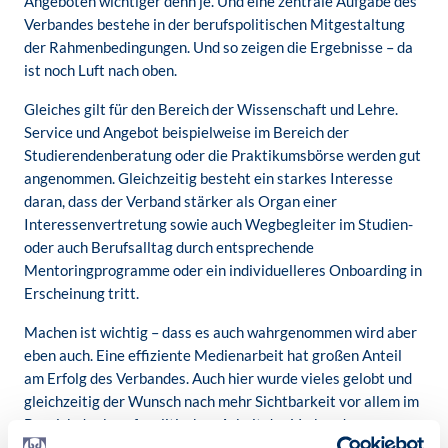
Angeboten wichtiger denn je. Und eine zentrale Aufgabe des
Verbandes bestehe in der berufspolitischen Mitgestaltung
der Rahmenbedingungen. Und so zeigen die Ergebnisse – da
ist noch Luft nach oben.
Gleiches gilt für den Bereich der Wissenschaft und Lehre.
Service und Angebot beispielweise im Bereich der
Studierendenberatung oder die Praktikumsbörse werden gut
angenommen. Gleichzeitig besteht ein starkes Interesse
daran, dass der Verband stärker als Organ einer
Interessenvertretung sowie auch Wegbegleiter im Studien-
oder auch Berufsalltag durch entsprechende
Mentoringprogramme oder ein individuelleres Onboarding in
Erscheinung tritt.
Machen ist wichtig – dass es auch wahrgenommen wird aber
eben auch. Eine effiziente Medienarbeit hat großen Anteil
am Erfolg des Verbandes. Auch hier wurde vieles gelobt und
gleichzeitig der Wunsch nach mehr Sichtbarkeit vor allem im
Bereich der berufspolitischen Arbeit des Verbandes
geäußert. Und noch etwas viel auf. Um in Zukunft unsere