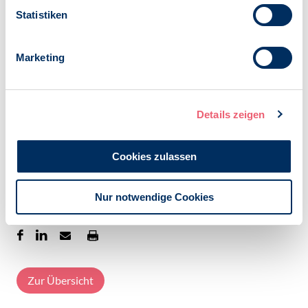
haben noch viel vor.
Statistiken
Kontakt:
presse@bdp-verband.de
Marketing
Veröffentlicht am:
15.06.2023
Details zeigen
Kategorien:
News
Verbandsentwicklung
Cookies zulassen
Schlagworte:
Unsern BDP gemeinsam gestalten.
Nur notwendige Cookies
Zur Übersicht