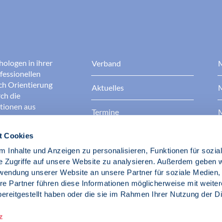
hologen in ihrer
Verband
M
fessionellen
rch Orientierung
Aktuelles
M
ch die
ationen aus
Termine
M
t Cookies
Presse
B
rgen dafür, dass
erantwortungsvoll
 Inhalte und Anzeigen zu personalisieren, Funktionen für sozia
Berufsethik
B
das Ansehen aller
e Zugriffe auf unsere Website zu analysieren. Außerdem geben w
ichkeit und
rwendung unserer Website an unsere Partner für soziale Medien
der Gesellschaft.
re Partner führen diese Informationen möglicherweise mit weite
Fach- und Berufspolitik
ereitgestellt haben oder die sie im Rahmen Ihrer Nutzung der D
d Psychologen
z