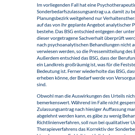
Im vorliegenden Fall hat eine Psychotherapeuti
Sonderbedarfszulassungsantrag u.a. damit zu b
Planungsbezirk weitgehend nur Verhaltensther
auf das von ihr geplante Angebot analytischer 
bestehe. Das BSG entschied entgegen der unter
dieser vorgetragene Sachverhalt überprüft werd
nach psychoanalytischen Behandlungen nicht a
verwiesen werden, so die Pressemitteilung des 
Außerdem entschied das BSG, dass der Berufun
ein Landkreis großräumig ist, was für die Fests
Bedeutung ist. Ferner wiederholte das BSG, da
erheben könne, der Bedarf werde von Versorgu
sind.
Obwohl man die Auswirkungen des Urteils nicht 
bemerkenswert. Während im Falle nicht gesperrt
Zulassungsantrag nach hiesiger Auffassung man
abgelehnt werden kann, es gäbe zu wenig Beha
Richtlinienverfahren, soll nun bei qualitativer 
Therapieverfahrens das Korrektiv der Sonderbe