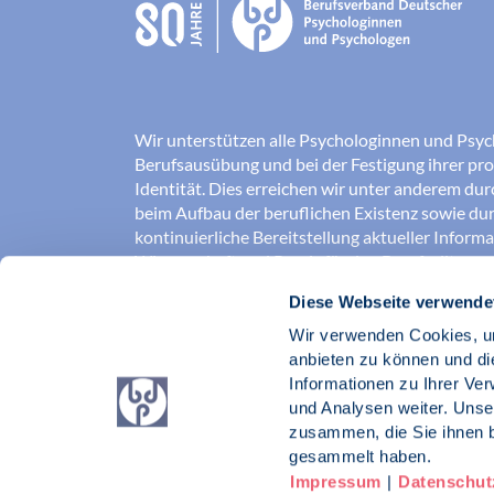
Wir unterstützen alle Psychologinnen und Psyc
Berufsausübung und bei der Festigung ihrer pro
Identität. Dies erreichen wir unter anderem du
beim Aufbau der beruflichen Existenz sowie dur
kontinuierliche Bereitstellung aktueller Inform
Wissenschaft und Praxis für den Berufsalltag.
Diese Webseite verwende
Wir erschließen und sichern Berufsfelder und so
Erkenntnisse der Psychologie kompetent und v
Wir verwenden Cookies, um
umgesetzt werden. Darüber hinaus stärken wir 
anbieten zu können und di
Psychologinnen und Psychologen in der Öffentl
Informationen zu Ihrer Ve
vertreten eigene berufspolitische Positionen in 
und Analysen weiter. Unse
zusammen, die Sie ihnen b
Berufsverband Deutscher Psychologinnen un
gesammelt haben.
Impressum
|
Datenschut