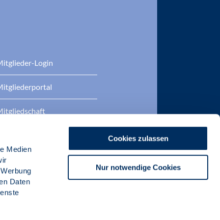
itglieder-Login
itgliederportal
itgliedschaft
eratung
Cookies zulassen
le Medien
DP Zertifizierungen
ir
Nur notwendige Cookies
, Werbung
ren Daten
ienste