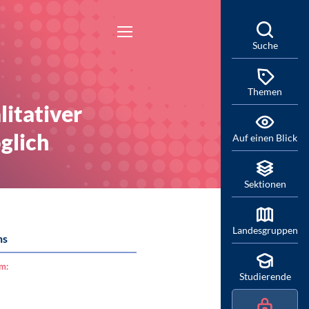
Suche
Themen
itativer
glich
Auf einen Blick
Sektionen
Landesgruppen
hs
am:
Studierende