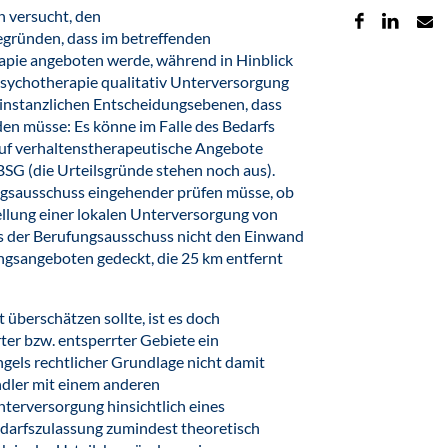
n versucht, den
egründen, dass im betreffenden
apie angeboten werde, während in Hinblick
Psychotherapie qualitativ Unterversorgung
instanzlichen Entscheidungsebenen, dass
en müsse: Es könne im Falle des Bedarfs
uf verhaltenstherapeutische Angebote
BSG (die Urteilsgründe stehen noch aus).
gsausschuss eingehender prüfen müsse, ob
tellung einer lokalen Unterversorgung von
ss der Berufungsausschuss nicht den Einwand
ngsangeboten gedeckt, die 25 km entfernt
überschätzen sollte, ist es doch
er bzw. entsperrter Gebiete ein
gels rechtlicher Grundlage nicht damit
ndler mit einem anderen
Unterversorgung hinsichtlich eines
darfszulassung zumindest theoretisch