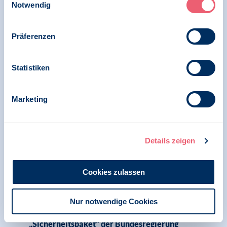
in Hand zur Teilnahme an Kundgebung in
Notwendig
Berlin vor der Bundestagswahl 2025
Präferenzen
28.11.2024
Statistiken
News | Psychologie und Gesundheit
BDP zeichnet Verbändebrief zum
Marketing
„Gesetzentwurf zur Neuregelung des
Schwangerschaftsabbruchs“
Details zeigen
10.10.2024
Cookies zulassen
News | Menschenrechte
Nur notwendige Cookies
Netzwerk Kinderrechte nimmt in Offenem
Brief zum vorliegenden Gesetzesentwurf zum
„Sicherheitspaket“ der Bundesregierung