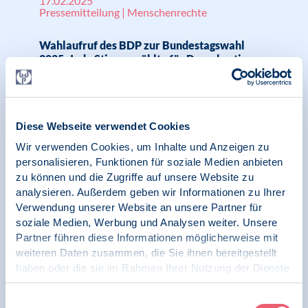
17.02.2025
Pressemitteilung | Menschenrechte
Wahlaufruf des BDP zur Bundestagswahl
2025: Jede Stimme zählt - für Demokratie,
Freiheit und Menschenrechte
Diese Webseite verwendet Cookies
12.02.2025
Wir verwenden Cookies, um Inhalte und Anzeigen zu
News | Menschenrechte
personalisieren, Funktionen für soziale Medien anbieten
zu können und die Zugriffe auf unsere Website zu
Raum für Demokratie
analysieren. Außerdem geben wir Informationen zu Ihrer
Verwendung unserer Website an unsere Partner für
soziale Medien, Werbung und Analysen weiter. Unsere
Partner führen diese Informationen möglicherweise mit
weiteren Daten zusammen, die Sie ihnen bereitgestellt
11.02.2025
News | Psychologie in Krisen | Menschenrechte
haben oder die sie im Rahmen Ihrer Nutzung der Dienste
gesammelt haben.
Impressum
|
Datenschutz
BDP unterstützt Aufruf des Netzwerks Hand
Einwilligungsauswahl