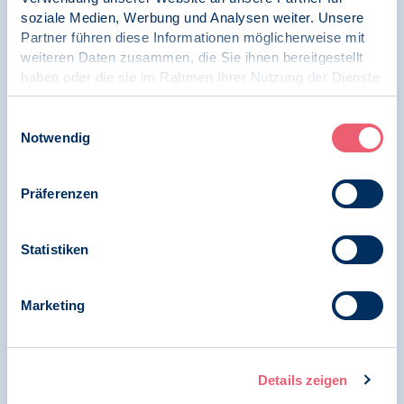
soziale Medien, Werbung und Analysen weiter. Unsere
17.12.2025
Partner führen diese Informationen möglicherweise mit
Stellungnahme | Psychologie und Gesundheit |
Vertragspsychotherapie
weiteren Daten zusammen, die Sie ihnen bereitgestellt
haben oder die sie im Rahmen Ihrer Nutzung der Dienste
gesammelt haben.
Richtlinienanpassung Komplexversorgung
tritt in Kraft
Impressum
|
Datenschutz
Einwilligungsauswahl
Notwendig
Präferenzen
26.11.2024
Pressemitteilung | Psychologie und Gesundheit |
Psychologie in Krisen
Statistiken
Psychische Gesundheit ist nicht
verhandelbar!
Marketing
Details zeigen
24.09.2024