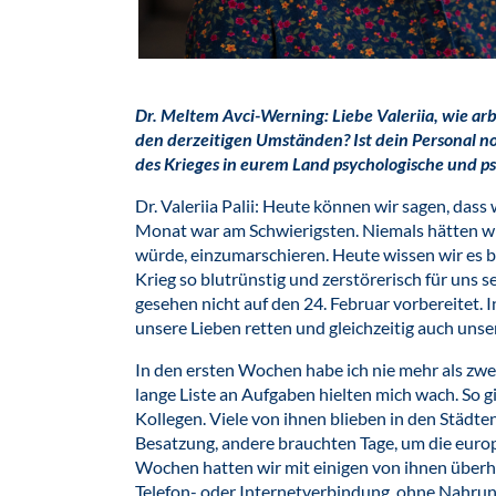
Dr. Meltem Avci-Werning: Liebe Valeriia, wie ar
den derzeitigen Umständen? Ist dein Personal n
des Krieges in eurem Land psychologische und psy
Dr. Valeriia Palii: Heute können wir sagen, dass
Monat war am Schwierigsten. Niemals hätten wir
würde, einzumarschieren. Heute wissen wir es 
Krieg so blutrünstig und zerstörerisch für uns 
gesehen nicht auf den 24. Februar vorbereitet. 
unsere Lieben retten und gleichzeitig auch uns
In den ersten Wochen habe ich nie mehr als zwe
lange Liste an Aufgaben hielten mich wach. So g
Kollegen. Viele von ihnen blieben in den Städten
Besatzung, andere brauchten Tage, um die europ
Wochen hatten wir mit einigen von ihnen überh
Telefon- oder Internetverbindung, ohne Nahru