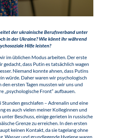
beitet der ukrainische Berufsverband unter
och in der Ukraine? Wie könnt ihr während
chosoziale Hilfe leisten?
 wir im üblichen Modus arbeiten. Der erste
 gedacht, dass Putin es tatsächlich wagen
besser. Niemand konnte ahnen, dass Putins
sein würde. Daher waren wir psychologisch
In den ersten Tagen mussten wir uns und
ere „psychologische Front“ aufbauen.
i Stunden geschlafen – Adrenalin und eine
ing es auch vielen meiner Kolleginnen und
 unter Beschuss, einige gerieten in russische
äische Grenze zu erreichen. In den ersten
aupt keinen Kontakt, da sie tagelang ohne
ng, Wasser und grundlegende Hygiene waren.