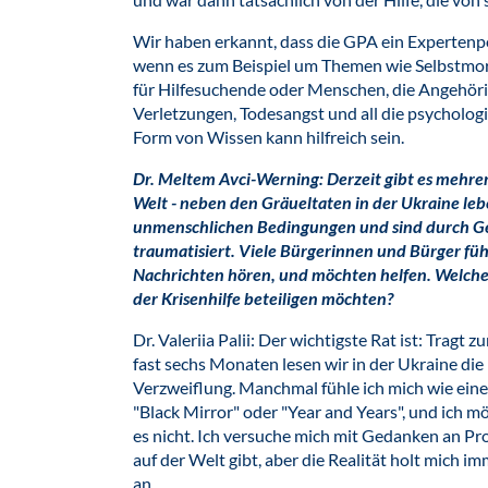
Wir haben erkannt, dass die GPA ein Expertenpo
wenn es zum Beispiel um Themen wie Selbstmo
für Hilfesuchende oder Menschen, die Angehör
Verletzungen, Todesangst und all die psychologi
Form von Wissen kann hilfreich sein.
Dr. Meltem Avci-Werning: Derzeit gibt es mehre
Welt - neben den Gräueltaten in der Ukraine le
unmenschlichen Bedingungen und sind durch Ge
traumatisiert. Viele Bürgerinnen und Bürger fühle
Nachrichten hören, und möchten helfen. Welche
der Krisenhilfe beteiligen möchten?
Dr. Valeriia Palii: Der wichtigste Rat ist: Tragt
fast sechs Monaten lesen wir in der Ukraine di
Verzweiflung. Manchmal fühle ich mich wie eine 
"Black Mirror" oder "Year and Years", und ich m
es nicht. Ich versuche mich mit Gedanken an P
auf der Welt gibt, aber die Realität holt mich i
an.