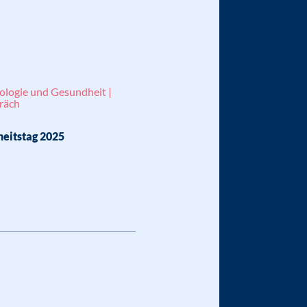
ologie und Gesundheit |
räch
eitstag 2025