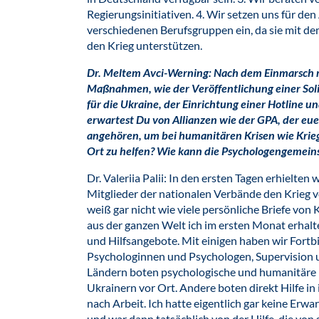
Regierungsinitiativen. 4. Wir setzen uns für de
verschiedenen Berufsgruppen ein, da sie mit 
den Krieg unterstützen.
Dr. Meltem Avci-Werning: Nach dem Einmarsch r
Maßnahmen, wie der Veröffentlichung einer Soli
für die Ukraine, der Einrichtung einer Hotline u
erwartest Du von Allianzen wie der GPA, der eu
angehören, um bei humanitären Krisen wie Krie
Ort zu helfen? Wie kann die Psychologengemeins
Dr. Valeriia Palii: In den ersten Tagen erhielten 
Mitglieder der nationalen Verbände den Krieg ve
weiß gar nicht wie viele persönliche Briefe vo
aus der ganzen Welt ich im ersten Monat erhalt
und Hilfsangebote. Mit einigen haben wir Fortb
Psychologinnen und Psychologen, Supervision 
Ländern boten psychologische und humanitäre 
Ukrainern vor Ort. Andere boten direkt Hilfe in
nach Arbeit. Ich hatte eigentlich gar keine Erwa
und war dann tatsächlich von der Hilfe, die von 