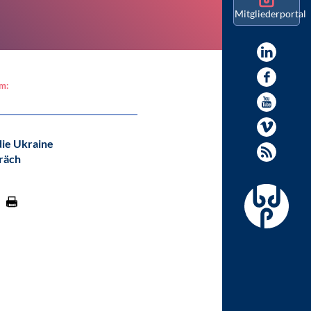
Mitgliederportal
am:
die Ukraine
räch