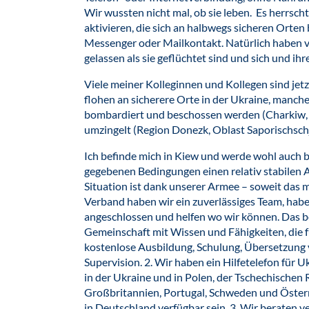
Wir wussten nicht mal, ob sie leben. Es herrsch
aktivieren, die sich an halbwegs sicheren Orte
Messenger oder Mailkontakt. Natürlich haben v
gelassen als sie geflüchtet sind und sich und ihr
Viele meiner Kolleginnen und Kollegen sind jetz
flohen an sicherere Orte in der Ukraine, manche 
bombardiert und beschossen werden (Charkiw, 
umzingelt (Region Donezk, Oblast Saporischsch
Ich befinde mich in Kiew und werde wohl auch bl
gegebenen Bedingungen einen relativ stabilen A
Situation ist dank unserer Armee – soweit das m
Verband haben wir ein zuverlässiges Team, hab
angeschlossen und helfen wo wir können. Das b
Gemeinschaft mit Wissen und Fähigkeiten, die fü
kostenlose Ausbildung, Schulung, Übersetzung 
Supervision. 2. Wir haben ein Hilfetelefon für 
in der Ukraine und in Polen, der Tschechischen Re
Großbritannien, Portugal, Schweden und Österr
in Deutschland verfügbar sein. 3. Wir beraten 