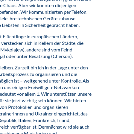
te Chaos. Aber wir konnten diejenigen
n befanden. Wir kommunizierten per Telefon,
iele ihre technischen Geräte zuhause
e Liebsten in Sicherheit gebracht haben.
t Flüchtlinge in europäischen Ländern,
verstecken sich in Kellern der Städte, die
Mykolajew), andere sind vom Feind
ja) oder unter Besatzung (Cherson).
eiben. Zurzeit bin ich in der Lage unter den
rbeitsprozess zu organisieren und die
öglich ist – weitgehend unter Kontrolle. Als
en uns einigen Freiwilligen-Netzwerken
edeutet vor allem 1. Wir unterstützen unsere
r sie jetzt wichtig sein können. Wir bieten
von Protokollen und organisieren
Ukrainerinnen und Ukrainer eingerichtet, das
publik, Italien, Frankreich, Irland,
eich verfügbar ist. Demnächst wird sie auch
verschiedene Ministerien und