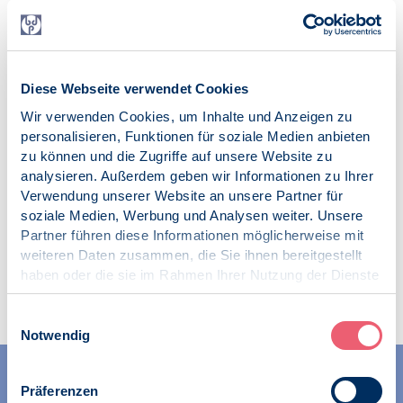
Werbung der Bildungsstätte in die Irre geführt werden.
Das OLG hatte das mit dem BDP für selbstverständlich
gehalten. Der BDP ist zuversichtlich, dass nun in einem
letzten Verfahrensschritt erneut bestätigt wird, dass
Diese Webseite verwendet Cookies
Psychologen nur solche sind, die Psychologie in einem
Hauptfachstudium studiert haben.
Wir verwenden Cookies, um Inhalte und Anzeigen zu
personalisieren, Funktionen für soziale Medien anbieten
Veröffentlicht am:
zu können und die Zugriffe auf unsere Website zu
22.01.2018
analysieren. Außerdem geben wir Informationen zu Ihrer
Verwendung unserer Website an unsere Partner für
soziale Medien, Werbung und Analysen weiter. Unsere
Partner führen diese Informationen möglicherweise mit
weiteren Daten zusammen, die Sie ihnen bereitgestellt
Zur Übersicht
haben oder die sie im Rahmen Ihrer Nutzung der Dienste
gesammelt haben.
Impressum
|
Datenschutz
Einwilligungsauswahl
Notwendig
Präferenzen