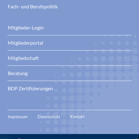
Fach- und Berufspolitik
Mitglieder-Login
Mitgliederportal
Mitgliedschaft
Beratung
BDP Zertifizierungen
Impressum
Datenschutz
Kontakt