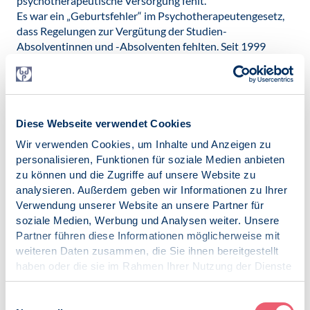
psychotherapeutische Versorgung fehlt.
Es war ein „Geburtsfehler“ im Psychotherapeutengesetz,
dass Regelungen zur Vergütung der Studien-
Absolventinnen und -Absolventen fehlten. Seit 1999
haben Generationen von Akademikerinnen und
Akademikern eine postgraduale Ausbildung absolviert, die
massive Regelungsdefizite beinhaltete. Als Verbände
kämpfen wir seit dem Inkrafttreten des
Psychotherapeutengesetzes gemeinsam für eine Novel-
Diese Webseite verwendet Cookies
lierung, um dieses Defizit zu schließen. Zwar wurden
Wir verwenden Cookies, um Inhalte und Anzeigen zu
Mindestvergütungen für die ambulanten und stationären
personalisieren, Funktionen für soziale Medien anbieten
Tätigkeiten festgelegt, außerdem die Novellierung des
zu können und die Zugriffe auf unsere Website zu
Psychotherapeutengesetzes 2019 vorgenommen, doch
analysieren. Außerdem geben wir Informationen zu Ihrer
leider wurde dabei – zum zweiten Mal – der wichtige
Verwendung unserer Website an unsere Partner für
Aspekt der Finanzierung außer Acht gelassen.
soziale Medien, Werbung und Analysen weiter. Unsere
Aktive in den Verbänden entwickelten seit Jahrzehnten
Partner führen diese Informationen möglicherweise mit
gemeinsam Konzepte zur Versorgungsverbesserung,
weiteren Daten zusammen, die Sie ihnen bereitgestellt
engagieren sich in diversen Gremien für eine gute
haben oder die sie im Rahmen Ihrer Nutzung der Dienste
psychotherapeutische Versorgung von Menschen mit
gesammelt haben.
psychischen Erkrankungen - erfolgreich, wie wir meinen,
Impressum
|
Datenschutz
Einwilligungsauswahl
denn diverse Konzepte haben in die Versorgung Einzug