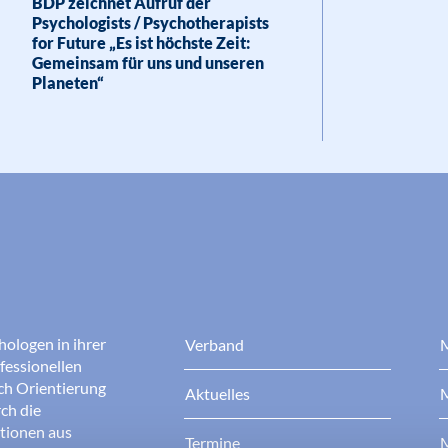
BDP zeichnet Aufruf der
Psychologists / Psychotherapists
for Future „Es ist höchste Zeit:
Gemeinsam für uns und unseren
Planeten“
hologen in ihrer
Verband
M
fessionellen
rch Orientierung
Aktuelles
M
ch die
ationen aus
Termine
M