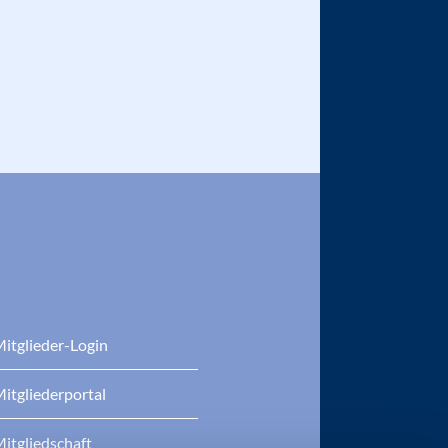
itglieder-Login
itgliederportal
itgliedschaft