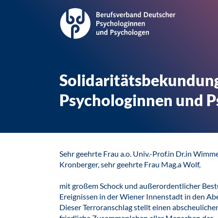
Solidaritätsbekundung
Psychologinnen und P
Sehr geehrte Frau a.o. Univ.-Prof.in Dr.in Wimm
Kronberger, sehr geehrte Frau Mag.a Wolf,
mit großem Schock und außerordentlicher Best
Ereignissen in der Wiener Innenstadt in den A
Dieser Terroranschlag stellt einen abscheuliche
friedliche Zusammenleben aller Menschen dar.