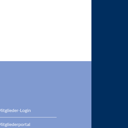
itglieder-Login
itgliederportal