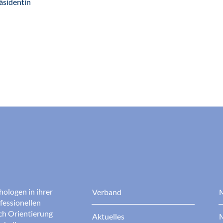
äsidentin
hologen in ihrer
Verband
M
fessionellen
rch Orientierung
Aktuelles
M