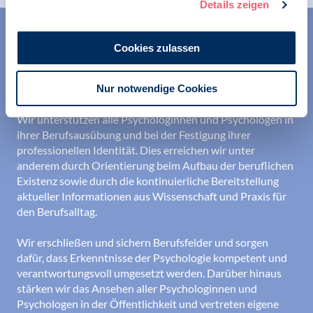
Details zeigen
Cookies zulassen
Nur notwendige Cookies
Wir unterstützen alle Psychologinnen und Psychologen in
ihrer Berufsausübung und bei der Festigung ihrer
professionellen Identität. Dies erreichen wir unter
anderem durch Orientierung beim Aufbau der beruflichen
Existenz sowie durch die kontinuierliche Bereitstellung
aktueller Informationen aus Wissenschaft und Praxis für
den Berufsalltag.
Wir erschließen und sichern Berufsfelder und sorgen
dafür, dass Erkenntnisse der Psychologie kompetent und
verantwortungsvoll umgesetzt werden. Darüber hinaus
stärken wir das Ansehen aller Psychologinnen und
Psychologen in der Öffentlichkeit und vertreten eigene