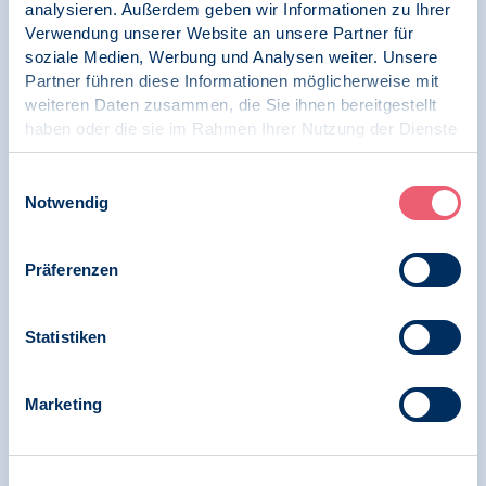
analysieren. Außerdem geben wir Informationen zu Ihrer
"Reform des PsychThG", Dr. Johanna Thünker,
Verwendung unserer Website an unsere Partner für
"Psychologie im Blick" der BDP-S-Podcast
soziale Medien, Werbung und Analysen weiter. Unsere
Partner führen diese Informationen möglicherweise mit
weiteren Daten zusammen, die Sie ihnen bereitgestellt
haben oder die sie im Rahmen Ihrer Nutzung der Dienste
09.06.2022
gesammelt haben.
PsychThG | BDP Polit Talk
Impressum
|
Datenschutz
Einwilligungsauswahl
Notwendig
BDP Polit-Talk: Quo Vadis, PsychThG?
Präferenzen
05.07.2018
Statistiken
PsychThG
FAQs zum PsychThG
Marketing