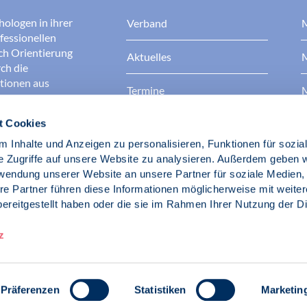
hologen in ihrer
Verband
M
fessionellen
rch Orientierung
Aktuelles
M
ch die
ationen aus
Termine
M
t Cookies
Presse
B
rgen dafür, dass
erantwortungsvoll
 Inhalte und Anzeigen zu personalisieren, Funktionen für sozia
Berufsethik
B
das Ansehen aller
e Zugriffe auf unsere Website zu analysieren. Außerdem geben w
ichkeit und
rwendung unserer Website an unsere Partner für soziale Medien
der Gesellschaft.
re Partner führen diese Informationen möglicherweise mit weite
Fach- und Berufspolitik
ereitgestellt haben oder die sie im Rahmen Ihrer Nutzung der D
d Psychologen
z
Präferenzen
Statistiken
Marketin