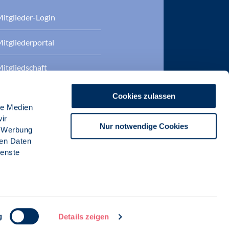
itglieder-Login
itgliederportal
itgliedschaft
eratung
Cookies zulassen
le Medien
DP Zertifizierungen
ir
Nur notwendige Cookies
, Werbung
ren Daten
ienste
g
Details zeigen