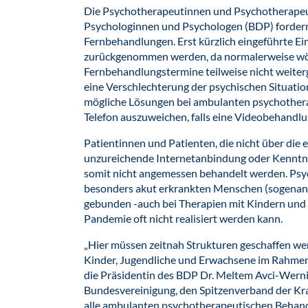
Die Psychotherapeutinnen und Psychotherape
Psychologinnen und Psychologen (BDP) forder
Fernbehandlungen. Erst kürzlich eingeführte 
zurückgenommen werden, da normalerweise wöc
Fernbehandlungstermine teilweise nicht weite
eine Verschlechterung der psychischen Situation
mögliche Lösungen bei ambulanten psychothera
Telefon auszuweichen, falls eine Videobehandlung
Patientinnen und Patienten, die nicht über die
unzureichende Internetanbindung oder Kenntn
somit nicht angemessen behandelt werden. Psy
besonders akut erkrankten Menschen (sogenann
gebunden -auch bei Therapien mit Kindern und 
Pandemie oft nicht realisiert werden kann.
„Hier müssen zeitnah Strukturen geschaffen w
Kinder, Jugendliche und Erwachsene im Rahmen
die Präsidentin des BDP Dr. Meltem Avci-Werni
Bundesvereinigung, den Spitzenverband der Kr
alle ambulanten psychotherapeutischen Behan