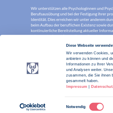
Wir unterstützen alle Psychologinnen und Psyc
Berufsausübung und bei der Festigung ihrer pro
Identität. Dies erreichen wir unter anderem du
beim Aufbau der beruflichen Existenz sowie dur
kontinuierliche Bereitstellung aktueller Inform
Wissenschaft und Praxis für den Berufsalltag.
Diese Webseite verwende
Wir erschließen und sichern Berufsfelder und so
Erkenntnisse der Psychologie kompetent und v
Wir verwenden Cookies, um
umgesetzt werden. Darüber hinaus stärken wir 
anbieten zu können und di
Psychologinnen und Psychologen in der Öffentl
Informationen zu Ihrer Ve
vertreten eigene berufspolitische Positionen in 
und Analysen weiter. Unse
zusammen, die Sie ihnen b
Berufsverband Deutscher Psychologinnen un
gesammelt haben.
Impressum
|
Datenschut
Impressum
Datenschutz
Kontakt
Einwilligungsauswahl
Notwendig