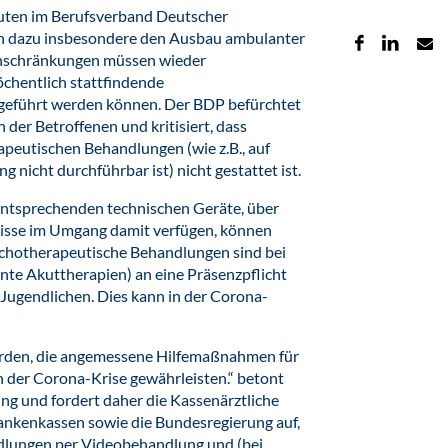
uten im Berufsverband Deutscher
n dazu insbesondere den Ausbau ambulanter
Einschränkungen müssen wieder
hentlich stattfindende
rgeführt werden können. Der BDP befürchtet
 der Betroffenen und kritisiert, dass
peutischen Behandlungen (wie z.B., auf
 nicht durchführbar ist) nicht gestattet ist.
 entsprechenden technischen Geräte, über
isse im Umgang damit verfügen, können
chotherapeutische Behandlungen sind bei
te Akuttherapien) an eine Präsenzpflicht
Jugendlichen. Dies kann in der Corona-
erden, die angemessene Hilfemaßnahmen für
 der Corona-Krise gewährleisten.“ betont
ng und fordert daher die Kassenärztliche
ankenkassen sowie die Bundesregierung auf,
dlungen per Videobehandlung und (bei