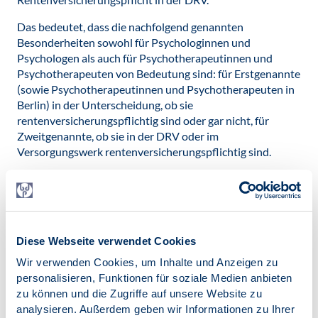
Das bedeutet, dass die nachfolgend genannten
Besonderheiten sowohl für Psychologinnen und
Psychologen als auch für Psychotherapeutinnen und
Psychotherapeuten von Bedeutung sind: für Erstgenannte
(sowie Psychotherapeutinnen und Psychotherapeuten in
Berlin) in der Unterscheidung, ob sie
rentenversicherungspflichtig sind oder gar nicht, für
Zweitgenannte, ob sie in der DRV oder im
Versorgungswerk rentenversicherungspflichtig sind.
Grundsätzlich und weitgehend ist eine selbstständige
freiberufliche Tätigkeit nicht gesetzlich
rentenversicherungspflichtig, § 2 SGB VI benennt aber
Ausnahmen. Hier sind die folgenden beiden Fälle
interessant.
Diese Webseite verwendet Cookies
Wir verwenden Cookies, um Inhalte und Anzeigen zu
Rentenversicherungspflicht als Lehrtätige
personalisieren, Funktionen für soziale Medien anbieten
zu können und die Zugriffe auf unsere Website zu
Die Rechtsprechung legt den Begriff „Lehrende“ weit aus.
analysieren. Außerdem geben wir Informationen zu Ihrer
Die Vermittlung von Wissen wird genauso erfasst wie das