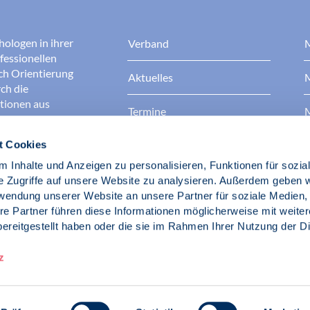
hologen in ihrer
Verband
M
fessionellen
rch Orientierung
Aktuelles
M
ch die
ationen aus
Termine
M
t Cookies
Presse
B
rgen dafür, dass
erantwortungsvoll
 Inhalte und Anzeigen zu personalisieren, Funktionen für sozia
Berufsethik
B
das Ansehen aller
e Zugriffe auf unsere Website zu analysieren. Außerdem geben w
ichkeit und
rwendung unserer Website an unsere Partner für soziale Medien
der Gesellschaft.
re Partner führen diese Informationen möglicherweise mit weite
Fach- und Berufspolitik
ereitgestellt haben oder die sie im Rahmen Ihrer Nutzung der D
d Psychologen
z