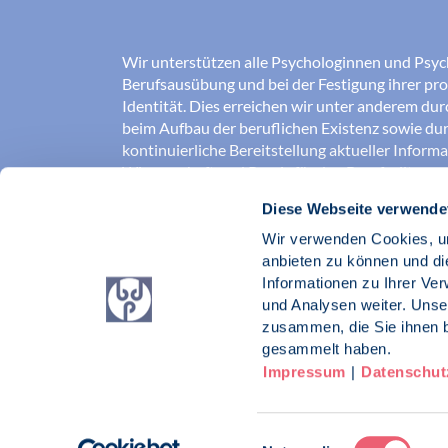
Wir unterstützen alle Psychologinnen und Psyc
Berufsausübung und bei der Festigung ihrer pro
Identität. Dies erreichen wir unter anderem du
beim Aufbau der beruflichen Existenz sowie dur
kontinuierliche Bereitstellung aktueller Inform
Wissenschaft und Praxis für den Berufsalltag.
Diese Webseite verwende
Wir erschließen und sichern Berufsfelder und so
Erkenntnisse der Psychologie kompetent und v
Wir verwenden Cookies, um
umgesetzt werden. Darüber hinaus stärken wir 
anbieten zu können und di
Psychologinnen und Psychologen in der Öffentl
Informationen zu Ihrer Ve
vertreten eigene berufspolitische Positionen in 
und Analysen weiter. Unse
zusammen, die Sie ihnen b
Berufsverband Deutscher Psychologinnen un
gesammelt haben.
Impressum
|
Datenschut
Impressum
Datenschutz
Kontakt
Einwilligungsauswahl