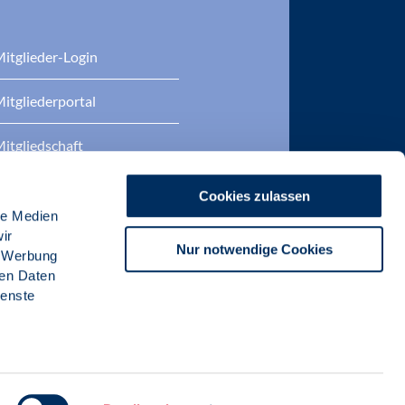
itglieder-Login
itgliederportal
itgliedschaft
eratung
Cookies zulassen
le Medien
DP Zertifizierungen
ir
Nur notwendige Cookies
, Werbung
ren Daten
ienste