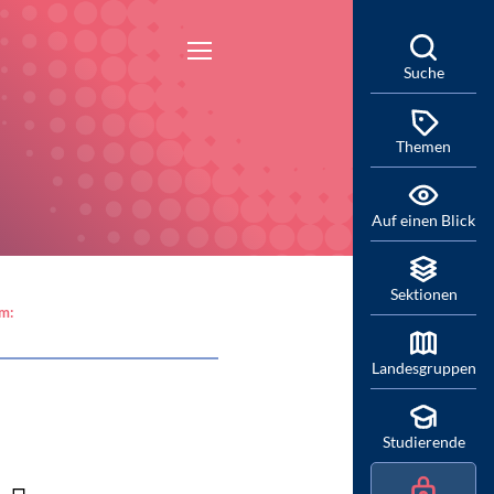
Suche
Themen
Auf einen Blick
Sektionen
am:
Landesgruppen
Studierende