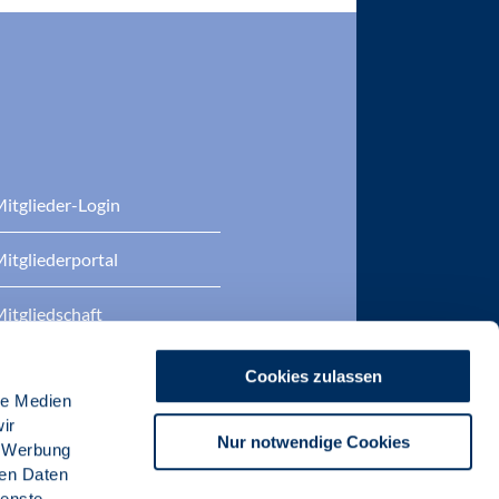
itglieder-Login
itgliederportal
itgliedschaft
eratung
Cookies zulassen
le Medien
DP Zertifizierungen
ir
Nur notwendige Cookies
, Werbung
ren Daten
ienste