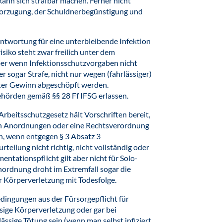
kann sich strafbar machen. Ferner nicht
bevorzugung, der Schuldnerbegünstigung und
ntwortung für eine unterbleibende Infektion
siko steht zwar freilich unter dem
Aber wenn Infektionsschutzvorgaben nicht
 sogar Strafe, nicht nur wegen (fahrlässiger)
lter Gewinn abgeschöpft werden.
hörden gemäß §§ 28 Ff IFSG erlassen.
Arbeitsschutzgesetz hält Vorschriften bereit,
nn Anordnungen oder eine Rechtsverordnung
en, wenn entgegen § 3 Absatz 3
eilung nicht richtig, nicht vollständig oder
entationspflicht gilt aber nicht für Solo-
ordnung droht im Extremfall sogar die
er Körperverletzung mit Todesfolge.
dingungen aus der Fürsorgepflicht für
sige Körperverletzung oder gar bei
ässige Tötung sein (wenn man selbst infiziert