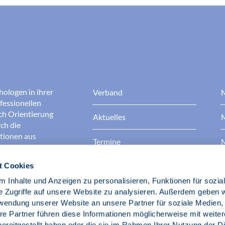
hologen in ihrer
Verband
M
fessionellen
rch Orientierung
Aktuelles
M
ch die
ationen aus
Termine
M
Presse
B
t Cookies
rgen dafür, dass
erantwortungsvoll
 Inhalte und Anzeigen zu personalisieren, Funktionen für sozia
Berufsethik
B
das Ansehen aller
e Zugriffe auf unsere Website zu analysieren. Außerdem geben w
ichkeit und
rwendung unserer Website an unsere Partner für soziale Medien
der Gesellschaft.
re Partner führen diese Informationen möglicherweise mit weite
Fach- und Berufspolitik
ereitgestellt haben oder die sie im Rahmen Ihrer Nutzung der D