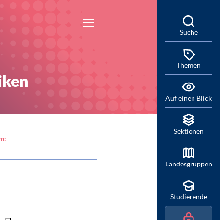
Suche
Themen
iken
Auf einen Blick
Sektionen
am:
Landesgruppen
Studierende