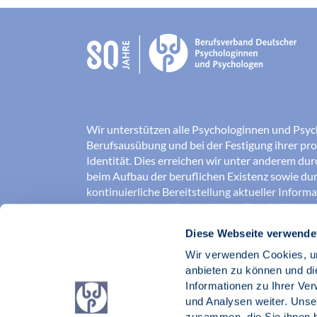
Wir unterstützen alle Psychologinnen und Psyc
Berufsausübung und bei der Festigung ihrer pro
Identität. Dies erreichen wir unter anderem du
beim Aufbau der beruflichen Existenz sowie dur
kontinuierliche Bereitstellung aktueller Inform
Wissenschaft und Praxis für den Berufsalltag.
Diese Webseite verwende
Wir erschließen und sichern Berufsfelder und so
Erkenntnisse der Psychologie kompetent und v
Wir verwenden Cookies, um
umgesetzt werden. Darüber hinaus stärken wir 
anbieten zu können und di
Psychologinnen und Psychologen in der Öffentl
Informationen zu Ihrer Ve
vertreten eigene berufspolitische Positionen in 
und Analysen weiter. Unse
zusammen, die Sie ihnen b