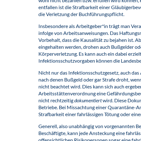
wohl nicht bezahlen bzw. erfüllen wird können, 
entfallen ist die Strafbarkeit einer Gläubiger
die Verletzung der Buchführungspflicht.
Insbesondere als Arbeitgeber*in trägt man Vera
infolge von Arbeitsanweisungen. Das Haftungsri
Vorbehalt, dass die Kausalität zu bejahen ist. 
eingehalten werden, drohen auch Bußgelder oder
Körperverletzung. Es kann auch ein dabei erzie
Infektionsschutzvorgaben können die Landesbe
Nicht nur das Infektionsschutzgesetz, auch das 
nach denen Bußgeld oder gar Strafe droht, we
nicht beachtet wird. Dies kann sich auch ergeb
Arbeitsstättenverordnung eine Gefährdungsbeurt
nicht rechtzeitig
dokumentiert
wird. Diese Dokum
Betriebe. Bei Missachtung einer Quarantäne-An
Strafbarkeit einer fahrlässigen Tötung oder ein
Generell, also unabhängig von vorgenannten Be
Beschäftigte, kann jede Ansteckung eine fahrläs
offensichtlichen Risikopersonen sogar eine fahrl