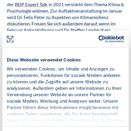
der
BDP Expert Talk
in 2021 verstärkt dem Thema Klima &
Psychologie widmen. Zur Auftaktveranstaltung im Januar
wird Dr. Felix Peter zu Aspekten von Klimaresilienz
diskutieren. Freuen Sie sich außerdem darauf, wenn im
Februar Anke Hofmann und Dr. Steffen Landgraf ein
weiteres klimapsychologisches Thema auf- greifen und
Näheres zu ihrem Engagement bei Psy4F berichten
werden. Zwar wird sich das Format immer wieder auch
anderen aktuell bedeutsamen Fragestellungen widmen,
Diese Webseite verwendet Cookies
doch wird dem Thema Klima & Psychologie mit BDP
Expert Talks zu beispielsweise nachhaltigem Konsum,
Wir verwenden Cookies, um Inhalte und Anzeigen zu
kollektivem Handeln im Umweltschutz oder Leugnung der
personalisieren, Funktionen für soziale Medien anbieten
Klimakrise im Verlauf des Jahres ein besonderer Fokus
zu können und die Zugriffe auf unsere Website zu
zuteil.
analysieren. Außerdem geben wir Informationen zu Ihrer
Verwendung unserer Website an unsere Partner für
Dass diese Anwendung psychologischer Erkenntnisse
soziale Medien, Werbung und Analysen weiter. Unsere
jedoch nicht nur in 2021 relevant sein wird, versteht sich
Partner führen diese Informationen möglicherweise mit
von selbst. Es ist beispielsweise davon auszugehen, dass
weiteren Daten zusammen, die Sie ihnen bereitgestellt
die relativ junge Disziplin der Umweltpsychologie, die sich
haben oder die sie im Rahmen Ihrer Nutzung der Dienste
mit Wechselwirkungen zwischen Mensch und
gesammelt haben.