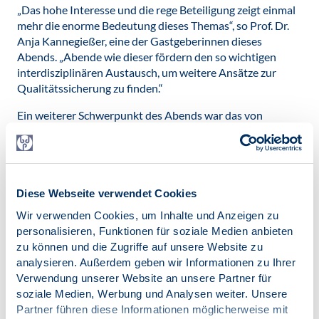
„Das hohe Interesse und die rege Beteiligung zeigt einmal
mehr die enorme Bedeutung dieses Themas“, so Prof. Dr.
Anja Kannegießer, eine der Gastgeberinnen dieses
Abends. „Abende wie dieser fördern den so wichtigen
interdisziplinären Austausch, um weitere Ansätze zur
Qualitätssicherung zu finden.“
Ein weiterer Schwerpunkt des Abends war das von
Bundesministerium für Justiz und Verbraucherschutz
geförderte Pilotprojekt "Peer-Review-Verfahren für
Gutachten in Kindschaftssachen". Im Rahmen dieses
Projektes wird getestet, ob und inwieweit sich das aus
dem Bereich wissenschaftlicher Publikationen bekannte
Diese Webseite verwendet Cookies
Peer-Review-Verfahren als System anonymer, kollegialer
Wir verwenden Cookies, um Inhalte und Anzeigen zu
Rückmeldung auf das Gutachterwesen übertragen lässt.
personalisieren, Funktionen für soziale Medien anbieten
zu können und die Zugriffe auf unsere Website zu
„Wir sind noch nicht am Ende des Weges unserer
analysieren. Außerdem geben wir Informationen zu Ihrer
Qualitätssicherung angekommen. Es gibt noch
Verwendung unserer Website an unsere Partner für
Herausforderungen, die es zu meistern gilt. Spezifische
soziale Medien, Werbung und Analysen weiter. Unsere
Informationen und Fortbildungen für alle
Partner führen diese Informationen möglicherweise mit
Verfahrensbeteiligte Beteiligte sind notwendig“, so