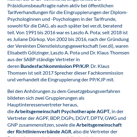
Präsidiumsbeauftragte nahm aktiv bei öffentlichen
Tarifverhandlungen für die Eingruppierungen der Diplom-
Psychologinnen und -Psychologen in der Tarifrunde,
sowohl für die DAG, als auch später bei ver.di, beratend
teil. Von 1991 bis 2016 war es Laszlo A. Pota; seit 2018 ist
es Juliane Dürkop. Von 2002 bis 2016, nach der Gründung
der Vereinten Dienstleistungsgewerkschaft (ver.di), waren
Elisabeth Götzinger, Laszlo A. Pota und Dr. Klaus Thomsen
aus der SABP ständige Vertreter in
deren
Bundesfachkommission PP/KJP.
Dr. Klaus
Thomsen ist seit 2017 Sprecher dieser Fachkommission
und verhandelt die Eingruppierung der PP/KJP mit.
Bei den Anhörungen zu dem Gesetzgebungsverfahren
bildeten sich zwei Gruppierungen als
Hauptinteressenvertreter heraus,
die
Arbeitsgemeinschaft Psychotherapie AGPT,
in der
Vertreter der AGPF, BDP, DGPs, DGVT, DPTV, GWG und
GNP zusammensitzen, sowie die
Arbeitsgemeinschaft
der Richtlinienverbände AGR
, also die Vertreter der