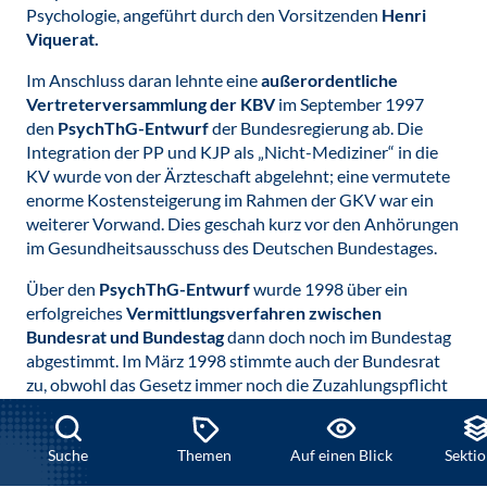
Psychologie, angeführt durch den Vorsitzenden
Henri
Viquerat.
Im Anschluss daran lehnte eine
außerordentliche
Vertreterversammlung der KBV
im September 1997
den
PsychThG-Entwurf
der Bundesregierung ab. Die
Integration der PP und KJP als „Nicht-Mediziner“ in die
KV wurde von der Ärzteschaft abgelehnt; eine vermutete
enorme Kostensteigerung im Rahmen der GKV war ein
weiterer Vorwand. Dies geschah kurz vor den Anhörungen
im Gesundheitsausschuss des Deutschen Bundestages.
Über den
PsychThG-Entwurf
wurde 1998 über ein
erfolgreiches
Vermittlungsverfahren zwischen
Bundesrat und
Bundestag
dann doch noch im Bundestag
abgestimmt. Im März 1998 stimmte auch der Bundesrat
zu, obwohl das Gesetz immer noch die Zuzahlungspflicht
enthielt. Es wurde ein neuer Heilberuf geschaffen, der
gleichberechtigt mit der Ärzteschaft kooperiert. Vieles an
dem neuen Gesetz war eine Notlösung, und, wie wir heute
Suche
Themen
Auf einen Blick
Sekti
wissen, mit heiße Nadel gestrickt. Was wir heute als