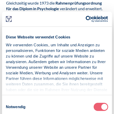
Gleichzeitig wurde 1973 die
Rahmenprüfungsordnung
für das Diplom in Psychologie
verändert und erweitert.
Fast überall an den Universitäten wurden neue Lehrstühle
in den Bereichen der Klinischen Psychologie eingerichtet,
wo auch verschiedene Psychotherapiemethoden mit Lehr-
und Forschungsaufträgen angeboten wurden (neben
Psychoanalyse und Tiefenpsychologie die
Diese Webseite verwendet Cookies
Verhaltenstherapie, Gesprächspsychotherapie,
Wir verwenden Cookies, um Inhalte und Anzeigen zu
Gestaltpsychotherapie, Psychodrama, Familientherapie,
personalisieren, Funktionen für soziale Medien anbieten
Körpertherapie, etc.).
zu können und die Zugriffe auf unsere Website zu
analysieren. Außerdem geben wir Informationen zu Ihrer
Mithilfe der Gewerkschaften
DAG und ÖTV,
heute ver.di,
Verwendung unserer Website an unsere Partner für
und der Zuarbeit des BDP, wurde bei
soziale Medien, Werbung und Analysen weiter. Unsere
den
Tariferhöhungen
1973 die Psychologie als ein
Partner führen diese Informationen möglicherweise mit
akademischer freier Beruf, gleich der Medizin eingestuft
weiteren Daten zusammen, die Sie ihnen bereitgestellt
auf
BAT IIa/Ib
.
haben oder die sie im Rahmen Ihrer Nutzung der Dienste
Als Ergebnis zur Lage der Nation, verabschiedete der
gesammelt haben.
Deutsche Bundestag 1975 die
Psychiatrie-Enquete
,
Impressum
|
Datenschutz
Einwilligungsauswahl
welche die Lage der ambulanten und stationären
Notwendig
psychotherapeutischen und psychiatrischen Versorgung