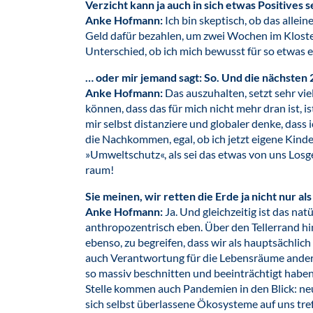
Verzicht kann ja auch in sich etwas Positives s
Anke Hofmann:
Ich bin skeptisch, ob das allein
Geld dafür bezahlen, um zwei Wochen im Kloster
Unterschied, ob ich mich bewusst für so etwas 
… oder mir jemand sagt: So. Und die nächsten 2
Anke Hofmann:
Das auszuhalten, setzt sehr vi
können, dass das für mich nicht mehr dran ist, is
mir selbst distanziere und globaler denke, dass 
die Nachkommen, egal, ob ich jetzt eigene Kind
»Umweltschutz«, als sei das etwas von uns Losg
raum!
Sie meinen, wir retten die Erde ja nicht nur al
Anke Hofmann:
Ja. Und gleichzeitig ist das nat
anthropozentrisch eben. Über den Tellerrand hi
ebenso, zu begreifen, dass wir als hauptsächlic
auch Verantwortung für die Lebensräume ande
so massiv beschnitten und beeinträchtigt haben
Stelle kommen auch Pandemien in den Blick: neue
sich selbst überlassene Ökosysteme auf uns tref