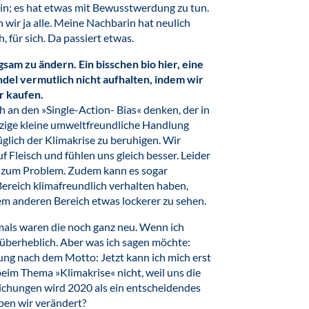
ein; es hat etwas mit Bewusstwerdung zu tun.
wir ja alle. Meine Nachbarin hat neulich
, für sich. Da passiert etwas.
gsam zu ändern. Ein bisschen bio hier, eine
l vermutlich nicht aufhalten, indem wir
 kaufen.
ch an den »Single-Action- Bias« denken, der in
inzige kleine umweltfreundliche Handlung
lich der Klimakrise zu beruhigen. Wir
Fleisch und fühlen uns gleich besser. Leider
s zum Problem. Zudem kann es sogar
ereich klimafreundlich verhalten haben,
inem anderen Bereich etwas lockerer zu sehen.
amals waren die noch ganz neu. Wenn ich
n überheblich. Aber was ich sagen möchte:
ung nach dem Motto: Jetzt kann ich mich erst
eim Thema »Klimakrise« nicht, weil uns die
lichungen wird 2020 als ein entscheidendes
ben wir verändert?