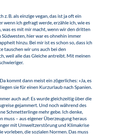
z. B. als einzige vegan, das ist ja oft ein
r wenn ich gefragt werde, erzähle ich, wie es
, was es mit mir macht, wenn wir den dritten
m Südwesten, hier war es ohnehin immer
heit hinzu. Bei mir ist es schon so, dass ich
e tauschen wir uns auch bei den
ch, weil alle das Gleiche antreibt. Mit meinen
chwieriger.
. Da kommt dann meist ein zögerliches: »Ja, es
liegen sie für einen Kurzurlaub nach Spanien.
mmer auch auf: Es wurde gleichzeitig über die
lugreise gejammert. Und noch während des
ne Schmetterlinge mehr gebe. Ich denke,
en muss – aus eigener Überzeugung heraus
änger mit Umweltzerstörung und Klimakrise
sie vorleben, die sozialen Normen. Das muss