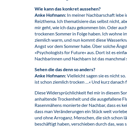
Wie kann das konkret aussehen?
Anke Hofmann:
In meiner Nachbarschaft lebe ich 
Reizthema. Ich thematisiere das selbst nicht, abe
mir geht, wie ich dazu gekommen bin. Oder auch
trockenen Sommer in Folge haben. Ich wohne i
ziemlich warm, und nun kommt diese Wasserknapp
Angst vor dem Sommer habe. Über solche Ängst
»Psychologists for Future« aus. Dort ist es einfa
Nachbarinnen und Nachbarn ist das manchmal s
Sehen die das denn so anders?
Anke Hofmann:
Vielleicht sagen sie es nicht so
ist schon ziemlich trocken …« Und kurz danach f
Diese Widersprüchlichkeit fiel mir in diesem So
anhaltende Trockenheit und die ausgefallene F
Rasenmähens monierte der Nachbar, dass es kei
dass man Veränderungen ein Stück weit vorleb
und ohne Arroganz. Menschen, die sich schon l
beschäftigt haben, verschieben durch das, was 