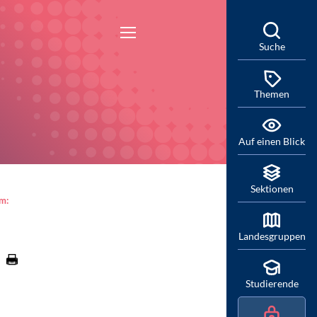
Suche
Themen
Auf einen Blick
Sektionen
am:
Landesgruppen
Studierende