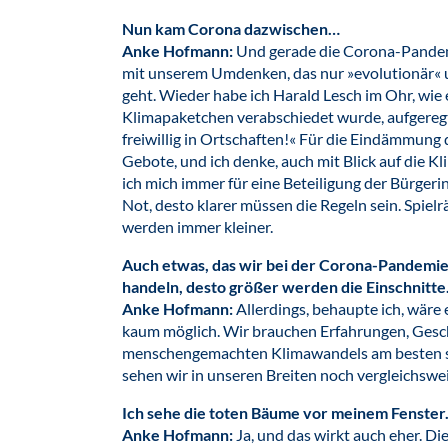
Nun kam Corona dazwischen…
Anke Hofmann:
Und gerade die Corona-Pandemie 
mit unserem Umdenken, das nur »evolutionär« u
geht. Wieder habe ich Harald Lesch im Ohr, wie 
Klimapaketchen verabschiedet wurde, aufgeregt
freiwillig in Ortschaften!« Für die Eindämmun
Gebote, und ich denke, auch mit Blick auf die K
ich mich immer für eine Beteiligung der Bürger
Not, desto klarer müssen die Regeln sein. Spie
werden immer kleiner.
Auch etwas, das wir bei der Corona-Pandemie
handeln, desto größer werden die Einschnitte
Anke Hofmann:
Allerdings, behaupte ich, wär
kaum möglich. Wir brauchen Erfahrungen, Gesc
menschengemachten Klimawandels am besten se
sehen wir in unseren Breiten noch vergleichswe
Ich sehe die toten Bäume vor meinem Fenster. 
Anke Hofmann:
Ja, und das wirkt auch eher. Di