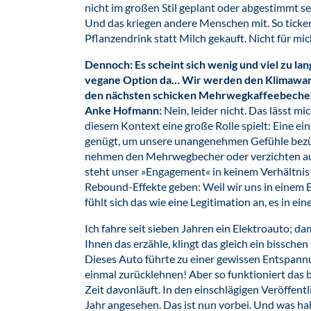
nicht im großen Stil geplant oder abgestimmt s
Und das kriegen andere Menschen mit. So ticken 
Pflanzendrink statt Milch gekauft. Nicht für mich
Dennoch: Es scheint sich wenig und viel zu lan
vegane Option da… Wir werden den Klimawande
den nächsten schicken Mehrwegkaffeebecher
Anke Hofmann:
Nein, leider nicht. Das lässt mi
diesem Kontext eine große Rolle spielt: Eine e
genügt, um unsere unangenehmen Gefühle bezüg
nehmen den Mehrwegbecher oder verzichten auf 
steht unser »Engagement« in keinem Verhältni
Rebound-Effekte geben: Weil wir uns in einem B
fühlt sich das wie eine Legitimation an, es in e
Ich fahre seit sieben Jahren ein Elektroauto; d
Ihnen das erzähle, klingt das gleich ein bissche
Dieses Auto führte zu einer gewissen Entspann
einmal zurücklehnen! Aber so funktioniert das b
Zeit davonläuft. In den einschlägigen Veröffent
Jahr angesehen. Das ist nun vorbei. Und was ha