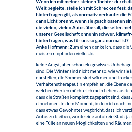
Wenn ich mit meiner kleinen Tochter durch d
Welt begleite, stelle ich mit Schrecken fest, da
hinterfragen gilt, als normativ verkaufe: die 
dann Licht brennt, wenn sie geschlossenen si
die vielen, vielen Autos überall, die selten me
unserer Gesellschaft ohnehin schwer, klimafre
hinterfragen, was für uns so ganz normal ist?
Anke Hofmann:
Zum einen denke ich, dass di
meisten empfinden vielleicht
keine Angst, aber schon ein gewisses Unbehagen.
sind. Die Winter sind nicht mehr so, wie wir si
darstellen, die Sommer sind wärmer und trocke
Verhaltenstherapeutin empfehlen, die Ebene de
welchen Werten möchte ich mein Leben ausrichten
dass die Straßen komplett zugeparkt sind, dass
einnehmen. In dem Moment, in dem ich nach mein
dass etwas Gewohntes wegbricht, dass ich verzi
Autos zu bleiben, würde eine autofreie Stadt ja
eine Fülle an neuen Möglichkeiten und Räumen