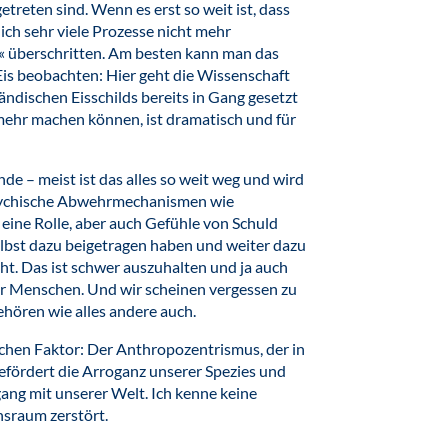
treten sind. Wenn es erst so weit ist, dass
lich sehr viele Prozesse nicht mehr
 überschritten. Am besten kann man das
Eis beobachten: Hier geht die Wissenschaft
ändischen Eisschilds bereits in Gang gesetzt
mehr machen können, ist dramatisch und für
e – meist ist das alles so weit weg und wird
 psychische Abwehrmechanismen wie
eine Rolle, aber auch Gefühle von Schuld
elbst dazu beigetragen haben und weiter dazu
geht. Das ist schwer auszuhalten und ja auch
ir Menschen. Und wir scheinen vergessen zu
ehören wie alles andere auch.
schen Faktor: Der Anthropozentrismus, der in
 befördert die Arroganz unserer Spezies und
ang mit unserer Welt. Ich kenne keine
nsraum zerstört.