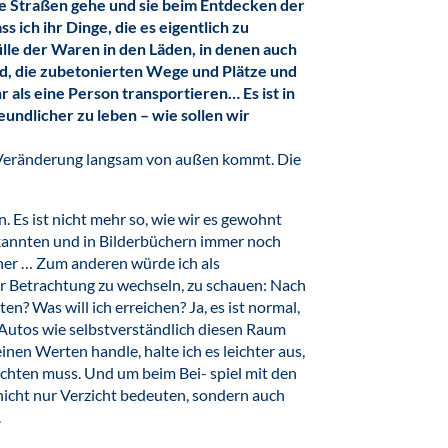
ie Straßen gehe und sie beim Entdecken der
ss ich ihr Dinge, die es eigentlich zu
Fülle der Waren in den Läden, in denen auch
nd, die zubetonierten Wege und Plätze und
hr als eine Person transportieren… Es ist in
undlicher zu leben – wie sollen wir
e Veränderung langsam von außen kommt. Die
 Es ist nicht mehr so, wie wir es gewohnt
e kannten und in Bilderbüchern immer noch
ner … Zum anderen würde ich als
r Betrachtung zu wechseln, zu schauen: Nach
? Was will ich erreichen? Ja, es ist normal,
 Autos wie selbstverständlich diesen Raum
en Werten handle, halte ich es leichter aus,
chten muss. Und um beim Bei- spiel mit den
 nicht nur Verzicht bedeuten, sondern auch
.