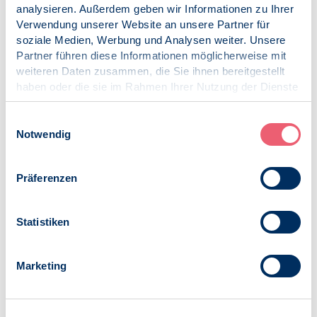
kann auch nicht allein durch ohnehin gebotene weitere
analysieren. Außerdem geben wir Informationen zu Ihrer
Schutzmaßnahmen (Tests, Maske, Lüften) ausgeglichen
Verwendung unserer Website an unsere Partner für
werden, nur marginal könnte das vielleicht bei der
soziale Medien, Werbung und Analysen weiter. Unsere
eventuellen Bußgeldbemessung eine Rolle spielen. Derzeit
Partner führen diese Informationen möglicherweise mit
ist nicht bekannt, ob vor dem Jahresende die
weiteren Daten zusammen, die Sie ihnen bereitgestellt
einrichtungsbezogene Impfpflicht entfallen könnte.
haben oder die sie im Rahmen Ihrer Nutzung der Dienste
gesammelt haben.
Veröffentlicht am:
Impressum
|
Datenschutz
Einwilligungsauswahl
07.03.2022
Notwendig
Kategorien:
News
Präferenzen
COVID-19
Statistiken
Marketing
Zur Übersicht