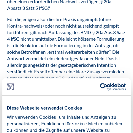
über einen erforderlichen Nachweis verfügen, § 20a
Absatz 3 Satz 5 IfSG."
Für diejenigen also, die ihre Praxis ungeimpft (ohne
Kontra-nachweis) oder noch nicht ausreichend geimpft
fortführen, gilt nach Auffassung des BMG § 20a Abs.3 Satz
4 IfSG nicht unmittelbar. Die leicht hölzerne Formulierung
ist die Reaktion auf die Formulierung in der Anfrage, ob
solche Betroffenen „erstmal weiterarbeiten dürfen“. Die
Antwort vermeidet ein eindeutiges Ja oder Nein. Das ist
allerdings angesichts der gesetzgeberischen Intention
verständlich. Es soll offenbar eine klare Zusage vermieden
werden, dass es ab dem 15.3. „erlaubt“ sei, weiter zu
arbeiten. Umgekehrt allerdings bedeutet die Auskunft
nach hier vertretener Interpretation, dass ein
Weiterarbeiten faktisch vorerst ohne Rechtsfolgen bleibt,
solange die zuständigen Landesgesundheitsbehörden
Diese Webseite verwendet Cookies
noch nicht konkret verfügt haben.
Unsicherheit bleibt also noch und von einem „Freibrief“
Wir verwenden Cookies, um Inhalte und Anzeigen zu
kann keine Rede sein. Die gesetzgeberische Aufforderung,
personalisieren, Funktionen für soziale Medien anbieten
vollständig geimpft zu sein, war und bleibt deutlich und
zu können und die Zugriffe auf unsere Website zu