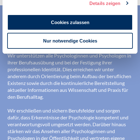
Details zeigen
Cookies zulassen
Nur notwendige Cookies
Wir unterstützen alle Psychologinnen und Psychologen in
ihrer Berufsausübung und bei der Festigung ihrer
professionellen Identität. Dies erreichen wir unter
anderem durch Orientierung beim Aufbau der beruflichen
Existenz sowie durch die kontinuierliche Bereitstellung
aktueller Informationen aus Wissenschaft und Praxis für
den Berufsalltag.
Wir erschließen und sichern Berufsfelder und sorgen
dafür, dass Erkenntnisse der Psychologie kompetent und
verantwortungsvoll umgesetzt werden. Darüber hinaus
stärken wir das Ansehen aller Psychologinnen und
Psychologen in der Öffentlichkeit und vertreten eigene