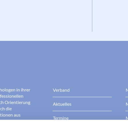
hologen in ihrer
Verband
M
fessionellen
rch Orientierung
Aktuelles
M
ch die
ationen aus
Termine
M