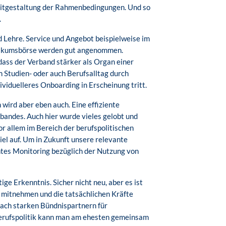
Mitgestaltung der Rahmenbedingungen. Und so
.
d Lehre. Service und Angebot beispielweise im
ktikumsbörse werden gut angenommen.
 dass der Verband stärker als Organ einer
 Studien- oder auch Berufsalltag durch
iduelleres Onboarding in Erscheinung tritt.
ird aber eben auch. Eine effiziente
bandes. Auch hier wurde vieles gelobt und
r allem im Bereich der berufspolitischen
el auf. Um in Zukunft unsere relevante
ntes Monitoring bezüglich der Nutzung von
ge Erkenntnis. Sicher nicht neu, aber es ist
le mitnehmen und die tatsächlichen Kräfte
 nach starken Bündnispartnern für
 Berufspolitik kann man am ehesten gemeinsam