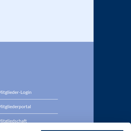
itglieder-Login
itgliederportal
itgliedschaft