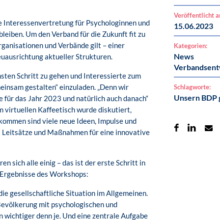
Veröffentlicht 
e Interessenvertretung für Psychologinnen und
15.06.2023
bleiben. Um den Verband für die Zukunft fit zu
rganisationen und Verbände gilt – einer
Kategorien:
News
euausrichtung aktueller Strukturen.
Verbandsent
hsten Schritt zu gehen und Interessierte zum
insam gestalten“ einzuladen. „Denn wir
Schlagworte:
Unsern BDP 
le für das Jahr 2023 und natürlich auch danach“
 virtuellen Kaffeetisch wurde diskutiert,
kommen sind viele neue Ideen, Impulse und
s Leitsätze und Maßnahmen für eine innovative
 sich alle einig – das ist der erste Schritt in
e Ergebnisse des Workshops:
 die gesellschaftliche Situation im Allgemeinen.
 Bevölkerung mit psychologischen und
wichtiger denn je. Und eine zentrale Aufgabe