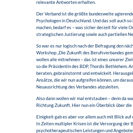
relevante Antworten erhalten.
Der Verband ist die größte bundesweite agierend
Psychologen in Deutschland. Und das soll auch so 
machen, bedarf es – was sicher derzeit für viele O
strategischen Justierung sowie auch partiellen N
So war es nur logisch nach der Befragung den näc
Workshop „Die Zukunft des Berufsverbandes geme
wollen alle mitnehmen – das ist eines unserer Zie
so die Präsidentin des BDP, Thordis Bethlehem. Am
beraten, gebrainstormt und entwickelt. Herausge
Ansätze, die wir nun aufgreifen können, um darau
Neuausrichtung des Verbandes abzuleiten.
Also dann wollen wir mal entstauben – denn da waren
Richtung Zukunft. Hier nun ein Überblick über di
Einigkeit gab es aber vor allem auch mit Blick auf
In Zeiten multipler Krisen ist die Versorgung der
psychotherapeutischen Leistungen und Angeboten 