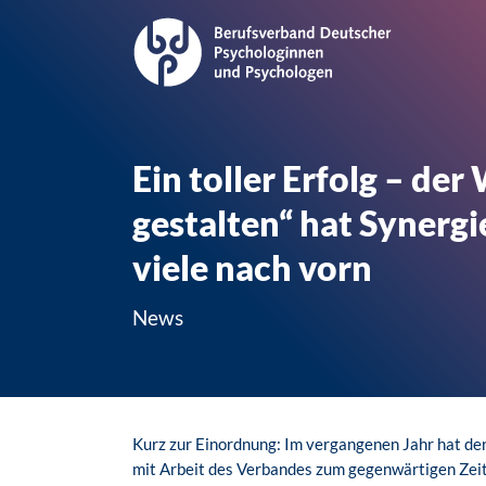
Ein toller Erfolg – d
gestalten“ hat Synergi
viele nach vorn
News
Kurz zur Einordnung: Im vergangenen Jahr hat der 
mit Arbeit des Verbandes zum gegenwärtigen Zeitp