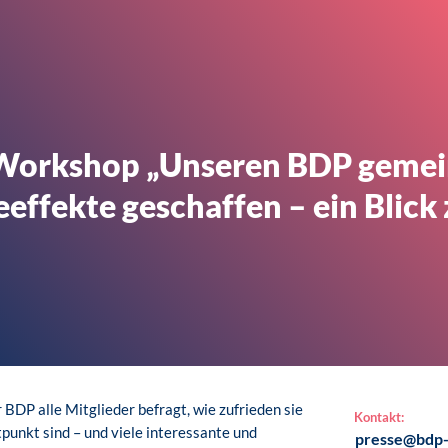
er Workshop „Unseren BDP geme
eeffekte geschaffen – ein Blick
BDP alle Mitglieder befragt, wie zufrieden sie
Kontakt:
unkt sind – und viele interessante und
presse@bdp-