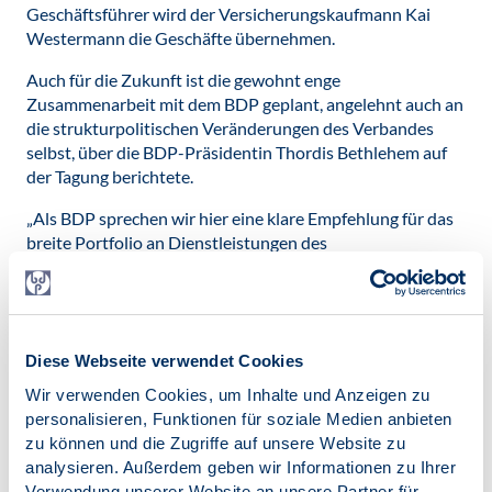
Geschäftsführer wird der Versicherungskaufmann Kai
Westermann die Geschäfte übernehmen.
Auch für die Zukunft ist die gewohnt enge
Zusammenarbeit mit dem BDP geplant, angelehnt auch an
die strukturpolitischen Veränderungen des Verbandes
selbst, über die BDP-Präsidentin Thordis Bethlehem auf
der Tagung berichtete.
„Als BDP sprechen wir hier eine klare Empfehlung für das
breite Portfolio an Dienstleistungen des
Wirtschaftsdienstes für unsere Berufsgruppe aus.
Beratung und Angebote sind speziell auf ihre Bedürfnisse
zugeschnitten. Ich freue mich auf die Fortsetzung der
konstruktiven Zusammenarbeit und heiße Kai
Diese Webseite verwendet Cookies
Westermann als neuen Geschäftsführer herzlich
willkommen“, erläutert Thordis Bethlehem.
Wir verwenden Cookies, um Inhalte und Anzeigen zu
personalisieren, Funktionen für soziale Medien anbieten
Neben den derzeitigen Angeboten wurde auf der Tagung
zu können und die Zugriffe auf unsere Website zu
über das hochaktuelle Thema des „Praxiserprobten
analysieren. Außerdem geben wir Informationen zu Ihrer
Datenschutzes und KI für den Versicherungsvertrieb“, die
Verwendung unserer Website an unsere Partner für