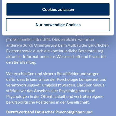
Cookies zulassen
Nur notwendige Cookies
Wir unterstützen alle Psychologinnen und Psychologen in
ihrer Berufsausübung und bei der Festigung ihrer
professionellen Identität. Dies erreichen wir unter
anderem durch Orientierung beim Aufbau der beruflichen
Existenz sowie durch die kontinuierliche Bereitstellung
aktueller Informationen aus Wissenschaft und Praxis für
den Berufsalltag.
Wir erschließen und sichern Berufsfelder und sorgen
dafür, dass Erkenntnisse der Psychologie kompetent und
verantwortungsvoll umgesetzt werden. Darüber hinaus
stärken wir das Ansehen aller Psychologinnen und
Psychologen in der Öffentlichkeit und vertreten eigene
berufspolitische Positionen in der Gesellschaft.
Berufsverband Deutscher Psychologinnen und