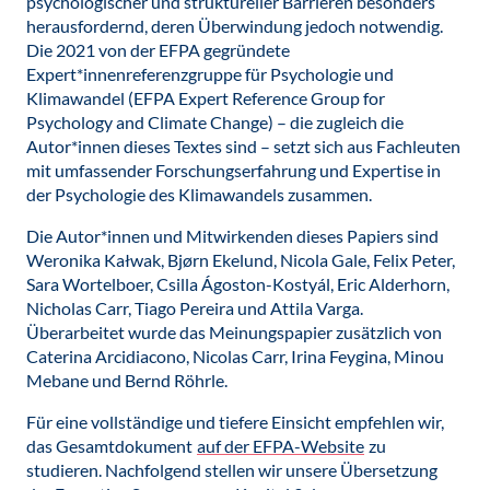
psychologischer und struktureller Barrieren besonders
herausfordernd, deren Überwindung jedoch notwendig.
Die 2021 von der EFPA gegründete
Expert*innenreferenzgruppe für Psychologie und
Klimawandel (EFPA Expert Reference Group for
Psychology and Climate Change) – die zugleich die
Autor*innen dieses Textes sind – setzt sich aus Fachleuten
mit umfassender Forschungserfahrung und Expertise in
der Psychologie des Klimawandels zusammen.
Die Autor*innen und Mitwirkenden dieses Papiers sind
Weronika Kałwak, Bjørn Ekelund, Nicola Gale, Felix Peter,
Sara Wortelboer, Csilla Ágoston-Kostyál, Eric Alderhorn,
Nicholas Carr, Tiago Pereira und Attila Varga.
Überarbeitet wurde das Meinungspapier zusätzlich von
Caterina Arcidiacono, Nicolas Carr, Irina Feygina, Minou
Mebane und Bernd Röhrle.
Für eine vollständige und tiefere Einsicht empfehlen wir,
das Gesamtdokument
auf der EFPA-Website
zu
studieren. Nachfolgend stellen wir unsere Übersetzung