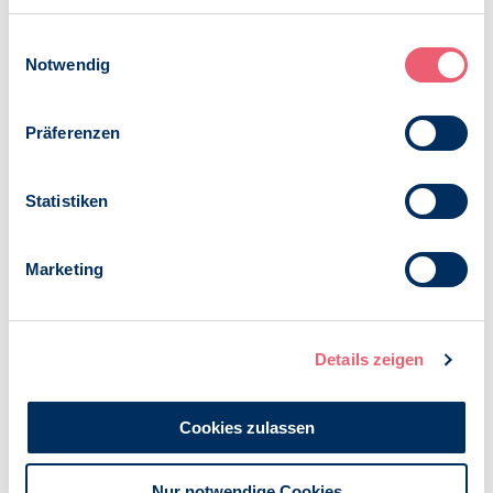
auf jene gelegt werden, die in den Bereichen Verkehr,
gesammelt haben.
Ernährung, Konsum von Gütern und Energieverbrauch
Impressum
|
Datenschutz
Einwilligungsauswahl
besonders aktiv sind. Die Überwindung von Barrieren
Notwendig
wie geringem Umweltbewusstsein und strukturellen
Herausforderungen ist von entscheidender
Bedeutung. Gemeinschaftsbasierte Interventionen
Präferenzen
können soziale Normen und Werte nutzen, um
umweltfreundliches Verhalten zu fördern und zu
verbreiten. Dieser kollektive Ansatz fördert nicht nur
Statistiken
die Resilienz des Einzelnen und der Gruppe, sondern
geht auch auf ethische Bedenken im Zusammenhang
mit globalen Ungleichheiten und der Verantwortung
Marketing
der wohlhabenderen Nationen ein.
Umweltfreundliches Verhalten im
Organisationskontext.
Organisationen, einschließlich
Details zeigen
öffentlicher, kommerzieller und nicht staatlicher
Organisationen, prägen umweltfreundliches Verhalten
Cookies zulassen
sowohl durch interne Richtlinien als auch durch
öffentliches Engagement. Indem sie ökologische Werte
in ihre betrieblichen Abläufe und ihre Kommunikation
Nur notwendige Cookies