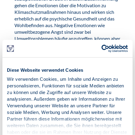
gehen die Emotionen über die Motivation zu
Klimaschutzmaßnahmen hinaus und wirken sich
erheblich auf die psychische Gesundheit und das
Wohlbefinden aus. Negative Emotionen wie
umweltbezogene Angst sind zwar bei
Umweltproblemen häufig anzutreffen, können aber
insbesondere bei gefährdeten Gruppen zu psychischen
Problemen beitragen. Der Umgang mit direkten und
indirekten Auswirkungen auf die psychische
Gesundheit erfordert die Anerkennung der
Diese Webseite verwendet Cookies
Unterschiedlichkeit betroffener Gruppen und die
Förderung von Resilienz sowohl des Einzelnen als auch
Wir verwenden Cookies, um Inhalte und Anzeigen zu
der Gemeinschaft, um eine wirksame Anpassung an
personalisieren, Funktionen für soziale Medien anbieten
klimabedingte Stressfaktoren zu ermöglichen.
zu können und die Zugriffe auf unsere Website zu
analysieren. Außerdem geben wir Informationen zu Ihrer
Umweltfreundliches Verhalten im
Verwendung unserer Website an unsere Partner für
Gemeinschaftskontext.
Um den Klimawandel
soziale Medien, Werbung und Analysen weiter. Unsere
wirksam zu bekämpfen, sollte der Schwerpunkt
Partner führen diese Informationen möglicherweise mit
innerhalb von Gemeinden auf umweltfreundliches
weiteren Daten zusammen, die Sie ihnen bereitgestellt
Verhalten mit hoher Wirksamkeit und insbesondere
haben oder die sie im Rahmen Ihrer Nutzung der Dienste