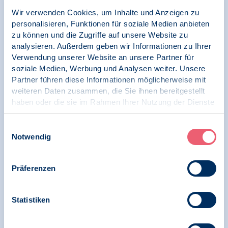
Wir verwenden Cookies, um Inhalte und Anzeigen zu
personalisieren, Funktionen für soziale Medien anbieten
28.11.2024
zu können und die Zugriffe auf unsere Website zu
News | Psychologie und Gesundheit
analysieren. Außerdem geben wir Informationen zu Ihrer
Verwendung unserer Website an unsere Partner für
BDP zeichnet Verbändebrief zum
soziale Medien, Werbung und Analysen weiter. Unsere
„Gesetzentwurf zur Neuregelung des
Partner führen diese Informationen möglicherweise mit
Schwangerschaftsabbruchs“
weiteren Daten zusammen, die Sie ihnen bereitgestellt
haben oder die sie im Rahmen Ihrer Nutzung der Dienste
gesammelt haben.
Impressum
|
Datenschutz
Einwilligungsauswahl
08.06.2022
Notwendig
News | Klima und Psychologie
BDP bei Klima-Kongress der Vereinten
Präferenzen
Nationen (UN) vertreten
Statistiken
10.04.2021