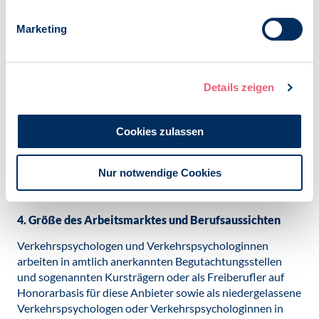
Je nach Einsatzgebiet umfassendes Fachwissen aus
Marketing
den Gebieten psychotherapeutische Intervention, ,
Klinische Psychologie, Pädagogische Psychologie,
Sozialpsychologie sowie Methodenlehre, Ergonomie,
Wahrnehmungspsychologie;
Details zeigen
Fähigkeit zu interdisziplinärer Zusammenarbeit;
Entscheidungskompetenz;
Cookies zulassen
Kenntnisse juristischer und sozialpolitischer
Bedingungen, unter denen Mobilität im öffentlichen
Nur notwendige Cookies
Verkehrsraum stattfindet.
4. Größe des Arbeitsmarktes und Berufsaussichten
Verkehrspsychologen und Verkehrspsychologinnen
arbeiten in amtlich anerkannten Begutachtungsstellen
und sogenannten Kursträgern oder als Freiberufler auf
Honorarbasis für diese Anbieter sowie als niedergelassene
Verkehrspsychologen oder Verkehrspsychologinnen in