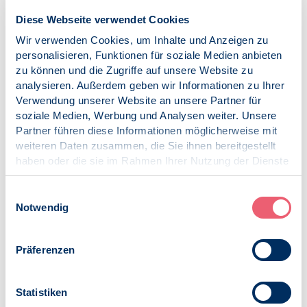
und therapeutischen Interventionen im Rahmen einer
Diese Webseite verwendet Cookies
verkehrspsychologischen Beratung bzw. einer
Verkehrstherapie gearbeitet.
Wir verwenden Cookies, um Inhalte und Anzeigen zu
personalisieren, Funktionen für soziale Medien anbieten
2. Voraussetzungen
zu können und die Zugriffe auf unsere Website zu
analysieren. Außerdem geben wir Informationen zu Ihrer
Bachelor und Master jeweils in Psychologie oder Diplom
Verwendung unserer Website an unsere Partner für
in Psychologie.
soziale Medien, Werbung und Analysen weiter. Unsere
Die Tätigkeit als Gutachter erfordert derzeit noch zwei
Partner führen diese Informationen möglicherweise mit
Jahre berufliche Praxis als Psychologe oder Psychologin
weiteren Daten zusammen, die Sie ihnen bereitgestellt
und eine ungefähr einjährige berufsbegleitende
haben oder die sie im Rahmen Ihrer Nutzung der Dienste
Weiterbildung.
gesammelt haben.
Impressum
|
Datenschutz
Einwilligungsauswahl
3. Wichtigste Kompetenzen
Notwendig
Fundierte Kenntnisse im Bereich der psychologischen
Diagnostik hier vor allem in dem Bereich der
Präferenzen
(Kraft-)Fahreignungsdiagnostik und Bereitschaft zur
Gutachtenerstellung im Rahmen einer amtlich
anerkannten Begutachtungsstelle für Fahreignung
Statistiken
(BfF);