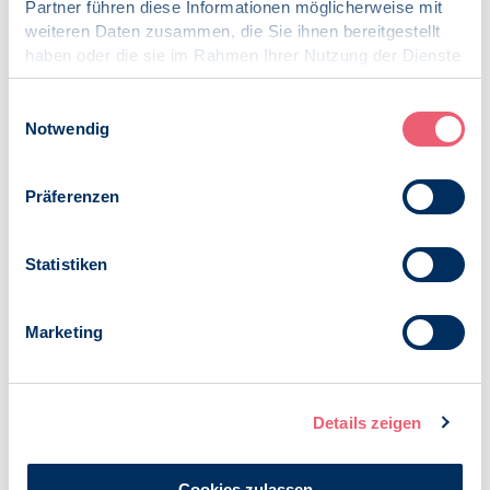
Der alleinige Fokus auf Medikation ist weder
Partner führen diese Informationen möglicherweise mit
leitliniengerecht noch sinnvoll. Die ausreichende und
weiteren Daten zusammen, die Sie ihnen bereitgestellt
individualisierte psychotherapeutische Behandlung
haben oder die sie im Rahmen Ihrer Nutzung der Dienste
sowie weitergehende Sektorenübergreifende
gesammelt haben.
Angebote (z. B. standardisierte Vernetzung mit
Impressum
|
Datenschutz
Einwilligungsauswahl
Strukturen der Teilhabe oder Kinder- und Jugendhilfe)
Notwendig
fehlen in dem Entwurf und in der Realität noch immer.
Ambulante Versorgungsverbesserung im GKV-
Präferenzen
System
Die Kassenärztlichen Vereinigungen haben die
ambulante fachärztliche und psychotherapeutische
Statistiken
Versorgung sicherzustellen. Im ambulanten wie auch
im stationären Bereich besteht psychische
Marketing
Erkrankungen betreffend seit längerem ein
Versorgungsmangel. Wartezeiten auf einen
stationären oder ambulanten Behandlungsplatz sind
oftmals zu lang. Die Hintergründe der Problematik sind
Details zeigen
komplex: Psychische Erkrankungen nehmen an
gesellschaftlicher Relevanz zu, das
Inanspruchnahmeverhalten Erkrankter ändert sich
Cookies zulassen