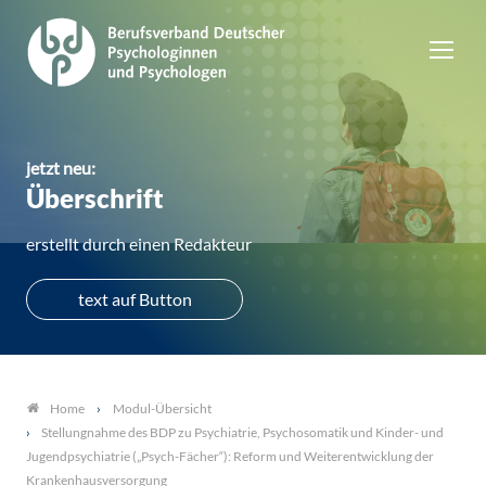
jetzt neu:
Überschrift
erstellt durch einen Redakteur
text auf Button
Modul-Übersicht
Home
Stellungnahme des BDP zu Psychiatrie, Psychosomatik und Kinder- und
Jugendpsychiatrie („Psych-Fächer“): Reform und Weiterentwicklung der
Krankenhausversorgung