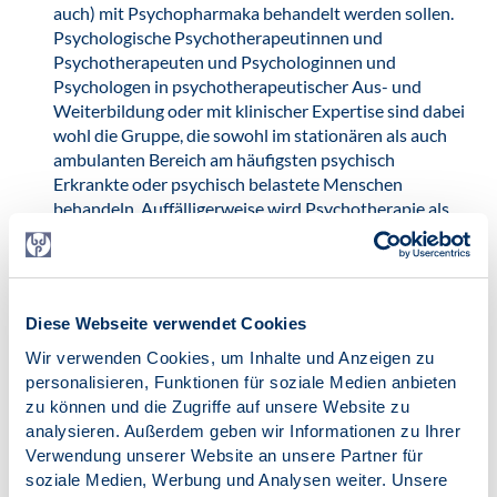
auch) mit Psychopharmaka behandelt werden sollen.
Psychologische Psychotherapeutinnen und
Psychotherapeuten und Psychologinnen und
Psychologen in psychotherapeutischer Aus- und
Weiterbildung oder mit klinischer Expertise sind dabei
wohl die Gruppe, die sowohl im stationären als auch
ambulanten Bereich am häufigsten psychisch
Erkrankte oder psychisch belastete Menschen
behandeln. Auffälligerweise wird Psychotherapie als
leitlinienorientierte Heilbehandlung im ganzen Text
der Stellung-nahme nicht erwähnt. Dementsprechend
undifferenziert sind die Empfehlungen zur
Verbesserung der Qualität der Behandlung. Es fehlt
Diese Webseite verwendet Cookies
seit Jahren an ausreichenden und spezifischen
psychotherapeutischen Behandlungskapazitäten, v. a.
Wir verwenden Cookies, um Inhalte und Anzeigen zu
im psychiatrischen Bereich. In der vorliegenden
personalisieren, Funktionen für soziale Medien anbieten
Stellungnahme wird leider nur auf das Problem der
zu können und die Zugriffe auf unsere Website zu
Polypharmazie eingegangen. Diese ist vermutlich
analysieren. Außerdem geben wir Informationen zu Ihrer
oftmals ein Ausdruck von Hilflosigkeit im Umgang mit
Verwendung unserer Website an unsere Partner für
schwerst psychisch Erkrankten.
soziale Medien, Werbung und Analysen weiter. Unsere