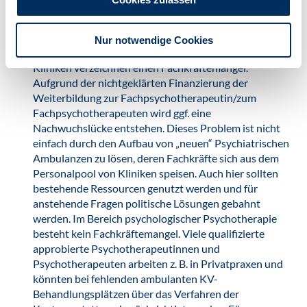
und richtet sich nicht auf Medikation, sondern auf eine
effektive, leitlinienorientierte psychotherapeutische
Behandlung. Eine echte Reformierung der
Nur notwendige Cookies
Bedarfsplanung steht allerdings noch aus und gerade
Kliniken verzeichnen einen Fachkräftemangel.
Aufgrund der nichtgeklärten Finanzierung der
Weiterbildung zur Fachpsychotherapeutin/zum
Fachpsychotherapeuten wird ggf. eine
Nachwuchslücke entstehen. Dieses Problem ist nicht
einfach durch den Aufbau von „neuen“ Psychiatrischen
Ambulanzen zu lösen, deren Fachkräfte sich aus dem
Personalpool von Kliniken speisen. Auch hier sollten
bestehende Ressourcen genutzt werden und für
anstehende Fragen politische Lösungen gebahnt
werden. Im Bereich psychologischer Psychotherapie
besteht kein Fachkräftemangel. Viele qualifizierte
approbierte Psychotherapeutinnen und
Psychotherapeuten arbeiten z. B. in Privatpraxen und
könnten bei fehlenden ambulanten KV-
Behandlungsplätzen über das Verfahren der