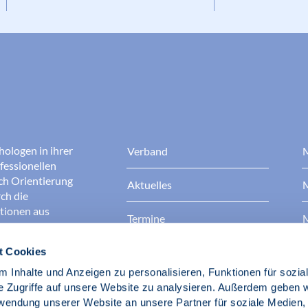
hologen in ihrer
Verband
M
fessionellen
rch Orientierung
Aktuelles
M
ch die
ationen aus
Termine
M
t Cookies
Presse
B
rgen dafür, dass
erantwortungsvoll
 Inhalte und Anzeigen zu personalisieren, Funktionen für sozia
Berufsethik
B
das Ansehen aller
e Zugriffe auf unsere Website zu analysieren. Außerdem geben w
ichkeit und
rwendung unserer Website an unsere Partner für soziale Medien