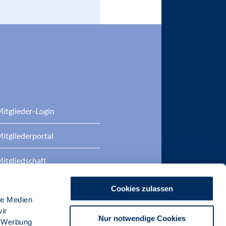
itglieder-Login
itgliederportal
itgliedschaft
eratung
Cookies zulassen
le Medien
DP Zertifizierungen
ir
Nur notwendige Cookies
, Werbung