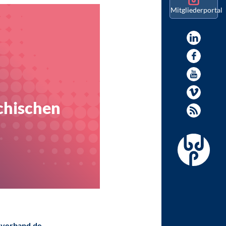
Mitgliederportal
chischen
verband.de