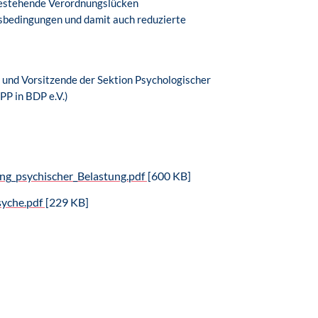
 bestehende Verordnungslücken
tsbedingungen und damit auch reduzierte
 und Vorsitzende der Sektion Psychologischer
P in BDP e.V.)
g_psychischer_Belastung.pdf
[600 KB]
syche.pdf
[229 KB]