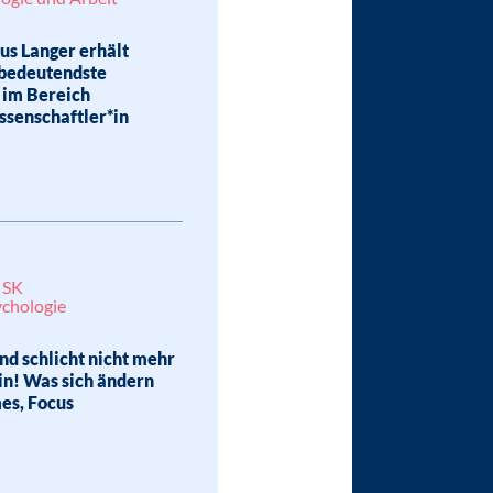
us Langer erhält
 bedeutendste
 im Bereich
senschaftler*in
| SK
ychologie
nd schlicht nicht mehr
in! Was sich ändern
es, Focus