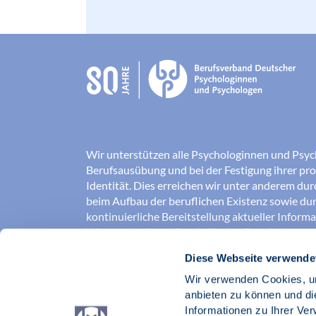
Wir unterstützen alle Psychologinnen und Psyc
Berufsausübung und bei der Festigung ihrer pro
Identität. Dies erreichen wir unter anderem du
beim Aufbau der beruflichen Existenz sowie dur
kontinuierliche Bereitstellung aktueller Inform
Wissenschaft und Praxis für den Berufsalltag.
Diese Webseite verwende
Wir erschließen und sichern Berufsfelder und so
Erkenntnisse der Psychologie kompetent und v
Wir verwenden Cookies, um
umgesetzt werden. Darüber hinaus stärken wir 
anbieten zu können und di
Psychologinnen und Psychologen in der Öffentl
Informationen zu Ihrer Ve