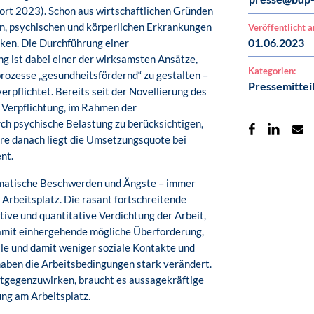
rt 2023). Schon aus wirtschaftlichen Gründen
n, psychischen und körperlichen Erkrankungen
Veröffentlicht 
01.06.2023
ken. Die Durchführung einer
g ist dabei einer der wirksamsten Ansätze,
Kategorien:
prozesse „gesundheitsfördernd“ zu gestalten –
Pressemittei
erpflichtet. Bereits seit der Novellierung des
e Verpflichtung, im Rahmen der
h psychische Belastung zu berücksichtigen,
hre danach liegt die Umsetzungsquote bei
nt.
omatische Beschwerden und Ängste – immer
rbeitsplatz. Die rasant fortschreitende
tive und quantitative Verdichtung der Arbeit,
amit einhergehende mögliche Überforderung,
lle und damit weniger soziale Kontakte und
haben die Arbeitsbedingungen stark verändert.
tgegenzuwirken, braucht es aussagekräftige
ng am Arbeitsplatz.