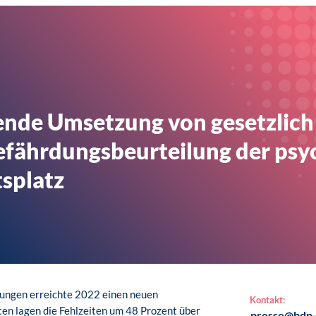
nde Umsetzung von gesetzlich
efährdungsbeurteilung der psy
splatz
kungen erreichte 2022 einen neuen
Kontakt:
en lagen die Fehlzeiten um 48 Prozent über
presse@bdp-