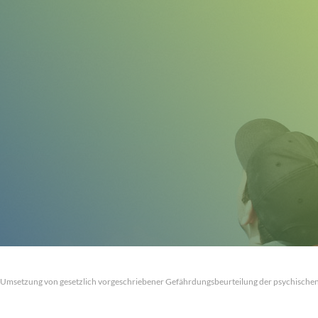
msetzung von gesetzlich vorgeschriebener Gefährdungsbeurteilung der psychischen 