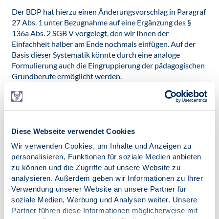
Der BDP hat hierzu einen Änderungsvorschlag in Paragraf
27 Abs. 1 unter Bezugnahme auf eine Ergänzung des §
136a Abs. 2 SGB V vorgelegt, den wir Ihnen der
Einfachheit halber am Ende nochmals einfügen. Auf der
Basis dieser Systematik könnte durch eine analoge
Formulierung auch die Eingruppierung der pädagogischen
Grundberufe ermöglicht werden.
Wir gehen davon aus, dass nach einer Verabschiedung des
Gesetzentwurfs viele der bisherigen Absolventinnen und
Absolventen noch die Übergangszeit nutzen werden. Mit
dem Anstieg der Zahlen entsteht dann auch eine
Konkurrenz um die Plätze in der “praktischen Tätigkeit“,
Diese Webseite verwendet Cookies
die - wenn die PiA billiger und besser vorgebildet sind als
Wir verwenden Cookies, um Inhalte und Anzeigen zu
die PiW und deshalb von Arbeitgebern bevorzugt werden
personalisieren, Funktionen für soziale Medien anbieten
- zu Lasten der Implementierung der neuen Lösung gehen
zu können und die Zugriffe auf unsere Website zu
würde.
analysieren. Außerdem geben wir Informationen zu Ihrer
Verwendung unserer Website an unsere Partner für
Insofern ist die Lösung der prekären Situation der PiA
soziale Medien, Werbung und Analysen weiter. Unsere
nicht nur ein Gebot der sozialen Gerechtigkeit und
Partner führen diese Informationen möglicherweise mit
Fairness, sondern auch ein notwendiger Schritt zur