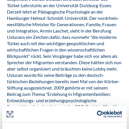
Türkei-Lehrstuhls an der Universität Duisburg-Essen.
Derzeit lehrt er Pädagogische Psychologie an der
Hamburger Helmut-Schmidt-Universität. Der nordrhein-
westfälische Minister für Generationen, Familie, Frauen
und Integration, Armin Laschet, sieht in der Berufung
Uslucans ein Zeichen dafür, dass nunmehr "die moderne
Türkei auch mit den wichtigen geopolitischen und
wirtschaftlichen Fragen in den wissenschaftlichen
Blickpunkt" rückt. Sein Vorgänger habe sich vor allem als
Sprecher der Migranten verstanden. Diese hätten sich nun
aber selbst organisiert und bräuchten keine Lobby mehr.
Uslucan wurde für seine Beiträge zu den deutsch-
türkischen Beziehungen bereits zwei Mal von der Körber-
Stiftung ausgezeichnet. 2009 gehörte er mit seinem
Beitrag zum Thema "Erziehung in Migrantenfamilien:
Entwicklungs- und erziehungspsychologische
Perspektiven" zu den Autoren des BDP-Berichts "Familien
in Deutschland – Beiträge aus familienpsychologischer
Sicht".
Veröffentlicht am: