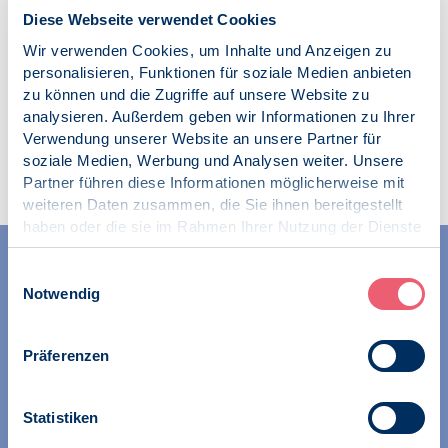
16.03.2010
Diese Webseite verwendet Cookies
Wir verwenden Cookies, um Inhalte und Anzeigen zu
personalisieren, Funktionen für soziale Medien anbieten
zu können und die Zugriffe auf unsere Website zu
analysieren. Außerdem geben wir Informationen zu Ihrer
Verwendung unserer Website an unsere Partner für
Zur Übersicht
soziale Medien, Werbung und Analysen weiter. Unsere
Partner führen diese Informationen möglicherweise mit
weiteren Daten zusammen, die Sie ihnen bereitgestellt
haben oder die sie im Rahmen Ihrer Nutzung der Dienste
gesammelt haben.
Impressum
|
Datenschutz
Einwilligungsauswahl
Notwendig
Präferenzen
Wir unterstützen alle Psychologinnen und Psychologen in
ihrer Berufsausübung und bei der Festigung ihrer
Statistiken
professionellen Identität. Dies erreichen wir unter