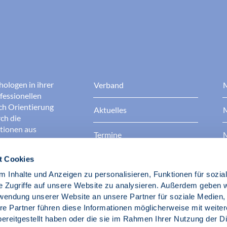
hologen in ihrer
Verband
M
fessionellen
rch Orientierung
Aktuelles
M
ch die
ationen aus
Termine
M
t Cookies
Presse
B
rgen dafür, dass
erantwortungsvoll
 Inhalte und Anzeigen zu personalisieren, Funktionen für sozia
Berufsethik
B
das Ansehen aller
e Zugriffe auf unsere Website zu analysieren. Außerdem geben w
ichkeit und
rwendung unserer Website an unsere Partner für soziale Medien
der Gesellschaft.
re Partner führen diese Informationen möglicherweise mit weite
Fach- und Berufspolitik
ereitgestellt haben oder die sie im Rahmen Ihrer Nutzung der D
d Psychologen