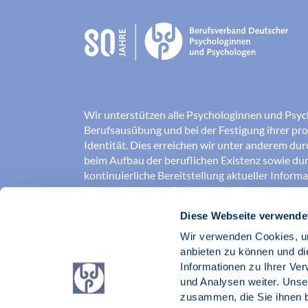
Wir unterstützen alle Psychologinnen und Psyc
Berufsausübung und bei der Festigung ihrer pro
Identität. Dies erreichen wir unter anderem du
beim Aufbau der beruflichen Existenz sowie dur
kontinuierliche Bereitstellung aktueller Inform
Wissenschaft und Praxis für den Berufsalltag.
Diese Webseite verwende
Wir erschließen und sichern Berufsfelder und so
Erkenntnisse der Psychologie kompetent und v
Wir verwenden Cookies, um
umgesetzt werden. Darüber hinaus stärken wir 
anbieten zu können und di
Psychologinnen und Psychologen in der Öffentl
Informationen zu Ihrer Ve
vertreten eigene berufspolitische Positionen in 
und Analysen weiter. Unse
zusammen, die Sie ihnen b
Berufsverband Deutscher Psychologinnen un