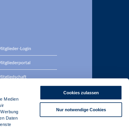
itglieder-Login
itgliederportal
itgliedschaft
eratung
Cookies zulassen
le Medien
DP Zertifizierungen
ir
Nur notwendige Cookies
, Werbung
ren Daten
ienste