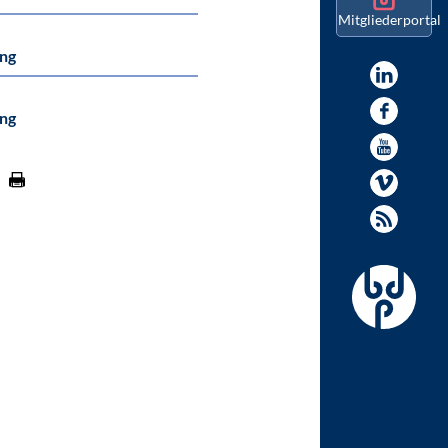
Mitgliederportal
ung
ung