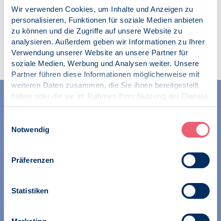
Wir verwenden Cookies, um Inhalte und Anzeigen zu
personalisieren, Funktionen für soziale Medien anbieten
zu können und die Zugriffe auf unsere Website zu
Zur Übersicht
analysieren. Außerdem geben wir Informationen zu Ihrer
Verwendung unserer Website an unsere Partner für
soziale Medien, Werbung und Analysen weiter. Unsere
Partner führen diese Informationen möglicherweise mit
weiteren Daten zusammen, die Sie ihnen bereitgestellt
haben oder die sie im Rahmen Ihrer Nutzung der Dienste
gesammelt haben.
Impressum
|
Datenschutz
Einwilligungsauswahl
Notwendig
Wir unterstützen alle Psychologinnen und Psychologen in
Präferenzen
ihrer Berufsausübung und bei der Festigung ihrer
professionellen Identität. Dies erreichen wir unter
Statistiken
anderem durch Orientierung beim Aufbau der beruflichen
Existenz sowie durch die kontinuierliche Bereitstellung
aktueller Informationen aus Wissenschaft und Praxis für