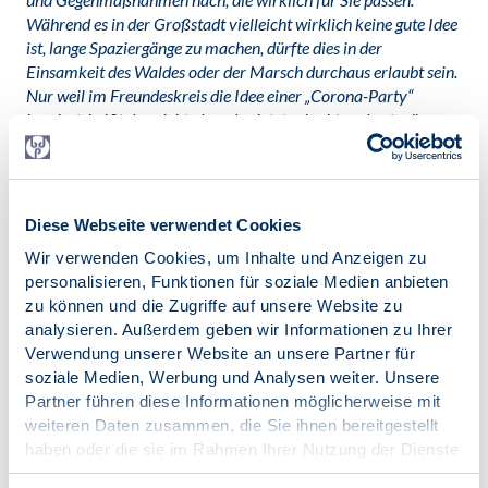
Während es in der Großstadt vielleicht wirklich keine gute Idee
ist, lange Spaziergänge zu machen, dürfte dies in der
Einsamkeit des Waldes oder der Marsch durchaus erlaubt sein.
Nur weil im Freundeskreis die Idee einer „Corona-Party“
kursiert, heißt das nicht, dass das jetzt erlaubt und gut wäre.
Benützen Sie Ihren eigenen Verstand – es geht schließlich auch
um Ihre eigene Gesundheit!
6. Angst lähmt das rationale Denken
Diese Webseite verwendet Cookies
Angst ist eine Emotion. Und bei starken Gefühlen können
Wir verwenden Cookies, um Inhalte und Anzeigen zu
wir nicht klar denken. Wer sehr starke Ängste vor einer
personalisieren, Funktionen für soziale Medien anbieten
Erkrankung entwickelt, wird nicht unbedingt klar und
zu können und die Zugriffe auf unsere Website zu
logisch denken. Daher kommt es zu sinnlosen oder
analysieren. Außerdem geben wir Informationen zu Ihrer
kontraproduktiven Verhaltensweisen. Dazu gehört es z. B.,
Verwendung unserer Website an unsere Partner für
Menschen mit chinesischem Aussehen zu meiden oder
soziale Medien, Werbung und Analysen weiter. Unsere
große Vorräte von Lebensmitteln anzulegen, die man
Partner führen diese Informationen möglicherweise mit
wahrscheinlich später entsorgen wird, weil man sie gar
weiteren Daten zusammen, die Sie ihnen bereitgestellt
nicht mag.
haben oder die sie im Rahmen Ihrer Nutzung der Dienste
gesammelt haben.
Tipp
: Versorgen Sie sich mit aktuellen Informationen zum