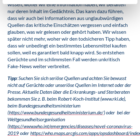
wissen, woher wir eine Information haben, wir behalten
nur deren Inhalt im Gedächtnis. Das kann dazu führen,
dass wir auch bei Informationen aus unglaubwürdigen
Quellen das kritische Einschätzen vergessen und einfach
glauben, was wir gelesen oder gehört haben. Wir wissen
später nicht mehr, woher wir den todsicheren Tipp haben,
dass wir unbedingt ein bestimmtes Lebensmittel kaufen
sollen, weil es garantiert bald knapp wird. So entstehen
Gerüchte und im schlimmsten Fall werden unkritisch
Fake-News weiter verbreitet.
Tipp
: Suchen Sie sich seriöse Quellen und achten Sie bewusst
nicht auf Gerüchte oder unseriöse Quellen im Internet oder der
Presse. Aktuelle Daten über die Erkrankungs- und Sterberaten
bekommen Sie z. B. beim Robert-Koch-Institut (www.rki.de),
beim Bundesgesundheitsministerium
(
https://www.bundesgesundheitsministerium.de/
) oder bei der
Weltgesundheitsorganisation
(
https://www.who.int/emergencies/diseases/novel-coronavirus-
2019
oder
https://who.maps.arcgis.com/apps/opsdashboard/