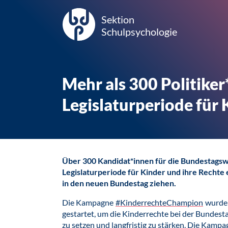
Sektion
Schulpsychologie
Mehr als 300 Politiker
Legislaturperiode für
Über
300
Kandidat*innen für die Bundestagswa
Legislaturperiode für Kinder und ihre Recht
in den neuen Bundestag ziehen.
Die Kampagne
#KinderrechteChampion
wurde 
gestartet, um die Kinderrechte bei der Bundes
zu setzen und langfristig zu stärken. Die Kamp