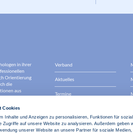
hologen in ihrer
Verband
M
fessionellen
rch Orientierung
Aktuelles
M
ch die
ationen aus
Termine
M
t Cookies
Presse
B
rgen dafür, dass
erantwortungsvoll
 Inhalte und Anzeigen zu personalisieren, Funktionen für sozia
Berufsethik
B
das Ansehen aller
e Zugriffe auf unsere Website zu analysieren. Außerdem geben w
ichkeit und
rwendung unserer Website an unsere Partner für soziale Medien