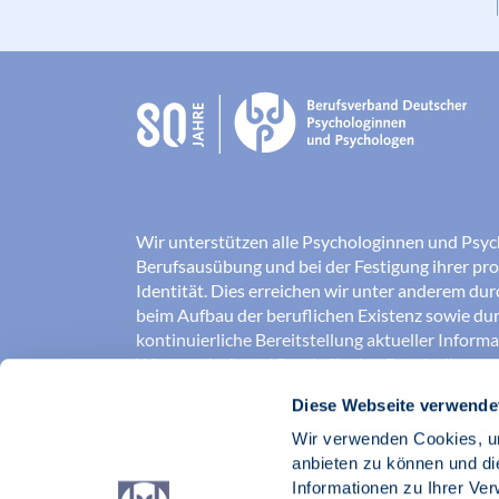
Wir unterstützen alle Psychologinnen und Psyc
Berufsausübung und bei der Festigung ihrer pro
Identität. Dies erreichen wir unter anderem du
beim Aufbau der beruflichen Existenz sowie dur
kontinuierliche Bereitstellung aktueller Inform
Wissenschaft und Praxis für den Berufsalltag.
Diese Webseite verwende
Wir erschließen und sichern Berufsfelder und so
Erkenntnisse der Psychologie kompetent und v
Wir verwenden Cookies, um
umgesetzt werden. Darüber hinaus stärken wir 
anbieten zu können und di
Psychologinnen und Psychologen in der Öffentl
Informationen zu Ihrer Ve