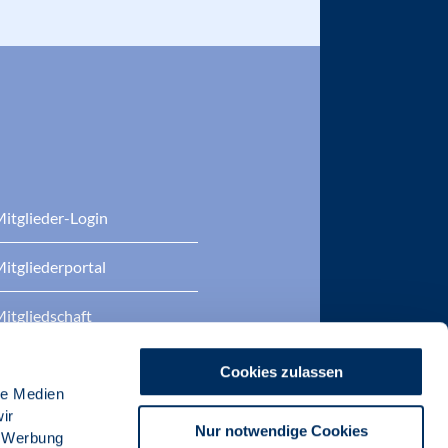
itglieder-Login
itgliederportal
itgliedschaft
eratung
Cookies zulassen
le Medien
DP Zertifizierungen
ir
Nur notwendige Cookies
, Werbung