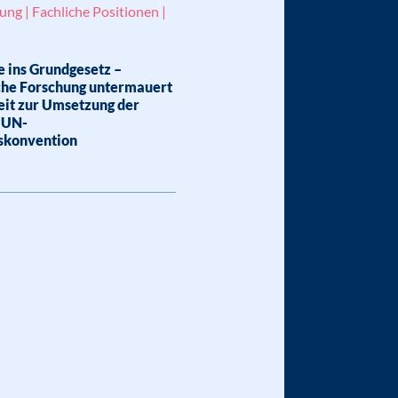
ung | Fachliche Positionen |
 ins Grundgesetz –
che Forschung untermauert
it zur Umsetzung der
n UN-
skonvention