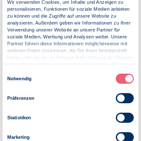
Wir verwenden Cookies, um Inhalte und Anzeigen zu
Deutschland eine Integrationsoffensive startet. Dabei lege
personalisieren, Funktionen für soziale Medien anbieten
ich einen Schwerpunkt auch auf die Förderung von Frauen
zu können und die Zugriffe auf unsere Website zu
mit Einwanderungsgeschichte und auf besonders
analysieren. Außerdem geben wir Informationen zu Ihrer
vulnerable Gruppen.
Verwendung unserer Website an unsere Partner für
soziale Medien, Werbung und Analysen weiter. Unsere
Ich freue mich sehr, Ihre Expertise und das Engagement
Partner führen diese Informationen möglicherweise mit
des Berufsverbands Deutscher Psychologinnen und
weiteren Daten zusammen, die Sie ihnen bereitgestellt
Psychologen bei der Integrationsoffensive für
haben oder die sie im Rahmen Ihrer Nutzung der Dienste
Deutschland an meiner Seite zu wissen. Für Ihren
gesammelt haben.
persönlichen Einsatz und Ihren Dienst an Menschen
Impressum
|
Datenschutz
Einwilligungsauswahl
danke ich Ihnen von ganzem Herzen und ich wünsche
Notwendig
Ihnen einen erfolgreichen Tag der Psychologie!
Annette Widmann-Mauz MdB
Präferenzen
Staatsministerin bei der Bundeskanzlerin
Veröffentlicht am:
Statistiken
02.10.2019
Marketing