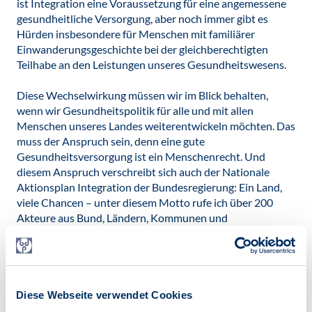
ist Integration eine Voraussetzung für eine angemessene
gesundheitliche Versorgung, aber noch immer gibt es
Hürden insbesondere für Menschen mit familiärer
Einwanderungsgeschichte bei der gleichberechtigten
Teilhabe an den Leistungen unseres Gesundheitswesens.
Diese Wechselwirkung müssen wir im Blick behalten,
wenn wir Gesundheitspolitik für alle und mit allen
Menschen unseres Landes weiterentwickeln möchten. Das
muss der Anspruch sein, denn eine gute
Gesundheitsversorgung ist ein Menschenrecht. Und
diesem Anspruch verschreibt sich auch der Nationale
Aktionsplan Integration der Bundesregierung: Ein Land,
viele Chancen – unter diesem Motto rufe ich über 200
Akteure aus Bund, Ländern, Kommunen und
Zivilgesellschaft zusammen. Wir beraten, welche guten
Integrationsmaßnahmen wir bündeln können und an
welchen Stellen wir nachjustieren müssen – auch bei der
weiteren interkulturellen Öffnung des
Gesundheitswesens und im Umgang mit Diversität. Ich
Diese Webseite verwendet Cookies
möchte mit dem Aktionsplan dazu beitragen, dass