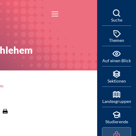
Suche
Themen
thlehem
Auf einen Blick
Sektionen
am:
Landesgruppen
Studierende