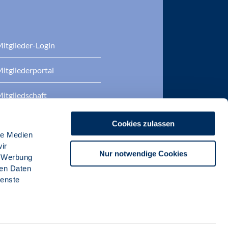
itglieder-Login
itgliederportal
itgliedschaft
eratung
Cookies zulassen
le Medien
DP Zertifizierungen
ir
Nur notwendige Cookies
, Werbung
ren Daten
ienste