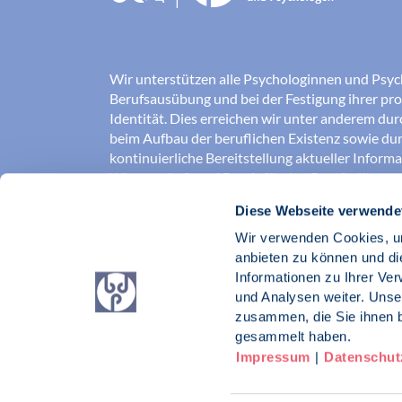
Wir unterstützen alle Psychologinnen und Psyc
Berufsausübung und bei der Festigung ihrer pro
Identität. Dies erreichen wir unter anderem du
beim Aufbau der beruflichen Existenz sowie dur
kontinuierliche Bereitstellung aktueller Inform
Wissenschaft und Praxis für den Berufsalltag.
Diese Webseite verwende
Wir erschließen und sichern Berufsfelder und so
Erkenntnisse der Psychologie kompetent und v
Wir verwenden Cookies, um
umgesetzt werden. Darüber hinaus stärken wir 
anbieten zu können und di
Psychologinnen und Psychologen in der Öffentl
Informationen zu Ihrer Ve
vertreten eigene berufspolitische Positionen in 
und Analysen weiter. Unse
zusammen, die Sie ihnen b
Berufsverband Deutscher Psychologinnen un
gesammelt haben.
Impressum
|
Datenschut