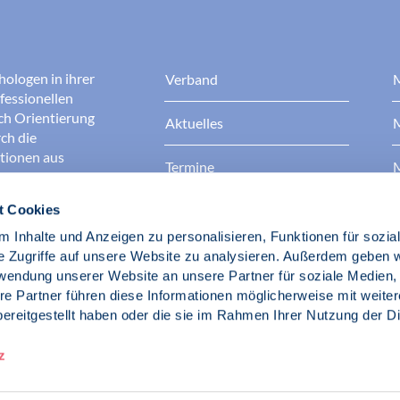
hologen in ihrer
Verband
M
fessionellen
rch Orientierung
Aktuelles
M
ch die
ationen aus
Termine
M
t Cookies
Presse
B
rgen dafür, dass
erantwortungsvoll
 Inhalte und Anzeigen zu personalisieren, Funktionen für sozia
Berufsethik
B
das Ansehen aller
e Zugriffe auf unsere Website zu analysieren. Außerdem geben w
ichkeit und
rwendung unserer Website an unsere Partner für soziale Medien
der Gesellschaft.
re Partner führen diese Informationen möglicherweise mit weite
Fach- und Berufspolitik
ereitgestellt haben oder die sie im Rahmen Ihrer Nutzung der D
d Psychologen
z