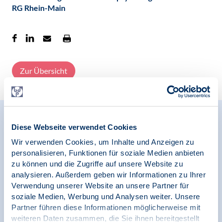
RG Rhein-Main
Zur Übersicht
Relevante Nachrichten
Diese Webseite verwendet Cookies
Wir verwenden Cookies, um Inhalte und Anzeigen zu
personalisieren, Funktionen für soziale Medien anbieten
zu können und die Zugriffe auf unsere Website zu
02.07.2026
analysieren. Außerdem geben wir Informationen zu Ihrer
Pressespiegel | Psychologie und Gesundheit
Verwendung unserer Website an unsere Partner für
soziale Medien, Werbung und Analysen weiter. Unsere
Manipulation · Wenn Coaching zur Gefahr
Partner führen diese Informationen möglicherweise mit
wird, Fredi Lang, ARD
weiteren Daten zusammen, die Sie ihnen bereitgestellt