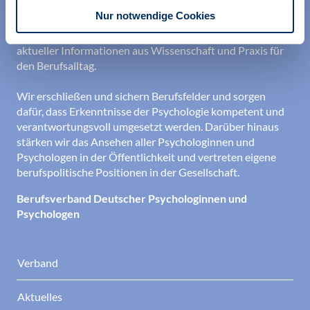
professionellen Identität. Dies erreichen wir unter
Nur notwendige Cookies
anderem durch Orientierung beim Aufbau der beruflichen
Existenz sowie durch die kontinuierliche Bereitstellung
aktueller Informationen aus Wissenschaft und Praxis für
den Berufsalltag.
Wir erschließen und sichern Berufsfelder und sorgen
dafür, dass Erkenntnisse der Psychologie kompetent und
verantwortungsvoll umgesetzt werden. Darüber hinaus
stärken wir das Ansehen aller Psychologinnen und
Psychologen in der Öffentlichkeit und vertreten eigene
berufspolitische Positionen in der Gesellschaft.
Berufsverband Deutscher Psychologinnen und
Psychologen
Verband
Aktuelles