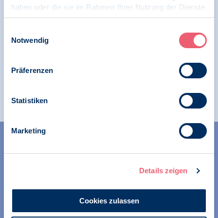
haben oder die sie im Rahmen Ihrer Nutzung der Dienste
gesammelt haben.
Impressum
|
Datenschutz
Einwilligungsauswahl
22.04.2026
Notwendig
News | Psychologie und Gesundheit
Erfolgreiche Auftaktveranstaltung der BDP-
Präferenzen
Fachgruppe Coaching
Statistiken
Marketing
Details zeigen
Wir unterstützen alle Psychologinnen und Psychologen in
Cookies zulassen
ihrer Berufsausübung und bei der Festigung ihrer