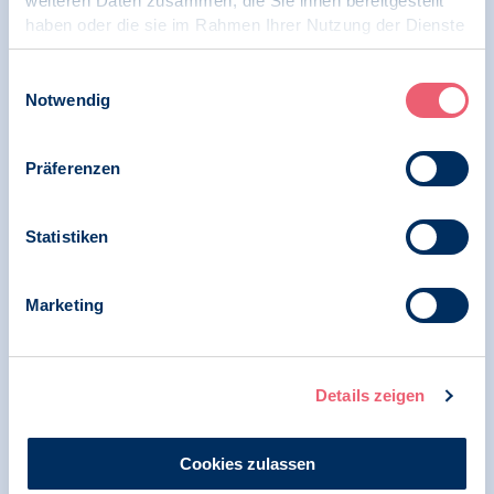
weiteren Daten zusammen, die Sie ihnen bereitgestellt
haben oder die sie im Rahmen Ihrer Nutzung der Dienste
Wahlaufruf des BDP zur Bundestagswahl
2025: Jede Stimme zählt - für Demokratie,
gesammelt haben.
Freiheit und Menschenrechte
Impressum
|
Datenschutz
Einwilligungsauswahl
Notwendig
Präferenzen
12.02.2025
News | Menschenrechte
Statistiken
Raum für Demokratie
Marketing
15.01.2025
Details zeigen
Offener Brief: Fünf Maßnahmen für mehr
Vertrauen in die elektronische
Patientenakte, BDP, netzpolitik.org
Cookies zulassen