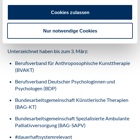
Versorgung der DGP und Mitautorin des Aufrufs.
Cookies zulassen
APPELL JETZT HANDELN PERSONAL IM
Nur notwendige Cookies
GESUNDHEITSWESEN VOR BURNOUT
Unterzeichnet haben bis zum 3. März:
Berufsverband für Anthroposophische Kunsttherapie
(BVAKT)
Berufsverband Deutscher Psychologinnen und
Psychologen (BDP)
Bundesarbeitsgemeinschaft Künstlerische Therapien
(BAG-KT)
Bundesarbeitsgemeinschaft Spezialisierte Ambulante
Palliativversorgung (BAG-SAPV)
#dauerhaftsystemrelevant