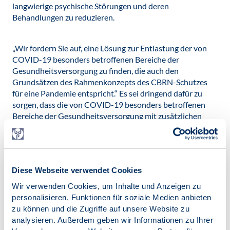
langwierige psychische Störungen und deren
Behandlungen zu reduzieren.
„Wir fordern Sie auf, eine Lösung zur Entlastung der von
COVID-19 besonders betroffenen Bereiche der
Gesundheitsversorgung zu finden, die auch den
Grundsätzen des Rahmenkonzepts des CBRN-Schutzes
für eine Pandemie entspricht.“ Es sei dringend dafür zu
sorgen, dass die von COVID-19 besonders betroffenen
Bereiche der Gesundheitsversorgung mit zusätzlichen
Fachkräften aus der Psychologie, Psychotherapie,
Neuropsychologie, Sozialarbeit und Spiritual Care bzw.
Seelsorge gestärkt werden, appellieren die
unterzeichnenden Fachgesellschaften und
Diese Webseite verwendet Cookies
Berufsverbände.
Wir verwenden Cookies, um Inhalte und Anzeigen zu
personalisieren, Funktionen für soziale Medien anbieten
Kurzfristig profitieren könnten COVID-19-Stationen und
zu können und die Zugriffe auf unsere Website zu
Intensivstationen in den Kliniken, Alten- und Pflegeheime
analysieren. Außerdem geben wir Informationen zu Ihrer
und die Spezialisierte ambulante Palliativversorgung