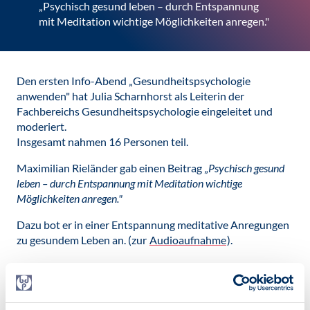
„Psychisch gesund leben – durch Entspannung
mit Meditation wichtige Möglichkeiten anregen."
Den ersten Info-Abend „Gesundheitspsychologie
anwenden" hat Julia Scharnhorst als Leiterin der
Fachbereichs Gesundheitspsychologie eingeleitet und
moderiert.
Insgesamt nahmen 16 Personen teil.
Maximilian Rieländer gab einen Beitrag „
Psychisch gesund
leben – durch Entspannung mit Meditation wichtige
Möglichkeiten anregen."
Dazu bot er in einer Entspannung meditative Anregungen
zu gesundem Leben an. (zur
Audioaufnahme
).
"Meditative Anregungen: Gesund leben"
- Die PDF-Datei
zur Veranstaltung enthält die schriftiche Version der
gesprochenen Anregungen, Erläuterungen zur Methodik