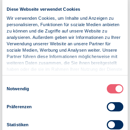
und eine inhaltliche Zusammenfassung der Anregungen.
Diese Webseite verwendet Cookies
Protokoll zur Veranstaltung mit den Ergebnissen zur
Umfrage
Wir verwenden Cookies, um Inhalte und Anzeigen zu
personalisieren, Funktionen für soziale Medien anbieten
zu können und die Zugriffe auf unsere Website zu
analysieren. Außerdem geben wir Informationen zu Ihrer
Zur Übersicht
Verwendung unserer Website an unsere Partner für
soziale Medien, Werbung und Analysen weiter. Unsere
Datum
Partner führen diese Informationen möglicherweise mit
Dienstag, 02.07.2024
weiteren Daten zusammen, die Sie ihnen bereitgestellt
haben oder die sie im Rahmen Ihrer Nutzung der Dienste
Uhrzeit
gesammelt haben.
Beginn: 18:30
Ende: 20:00
Impressum
|
Datenschutz
Einwilligungsauswahl
Notwendig
Kontakt
Maximilian Rieländer
psychologe@rielaender.de
Präferenzen
iCalendar
Termin exportieren
Statistiken