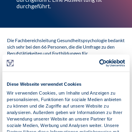
durchgeführt.
Die Fachbereichsleitung Gesundheitspsychologie bedankt
sich sehr bei den 66 Personen, die die Umfrage zu den
Berufstätigkeiten und Fortbildungen für
Gesundheitspsychologie sowie zu Wünschen an die
Fachbereichsleitung vom 15.01. – 15.02.2024 beantwortet
haben. Viele dieser Personen haben auf offene Fragen
ausführlich geantwortet und so ihr Engagement für den
Diese Webseite verwendet Cookies
Fachbereich ausgedrückt.
Wir verwenden Cookies, um Inhalte und Anzeigen zu
Eine Auswertung der Umfrage Gesundheitspsychologie
personalisieren, Funktionen für soziale Medien anbieten
2024 ist in zwei PDF-Dateien zugänglich:
zu können und die Zugriffe auf unsere Website zu
als
Kurzfassung
und als
längere Zusammenfassung
analysieren. Außerdem geben wir Informationen zu Ihrer
Verwendung unserer Website an unsere Partner für
Veröffentlicht am:
15.06.2024
soziale Medien, Werbung und Analysen weiter. Unsere
Partner führen diese Informationen möglicherweise mit