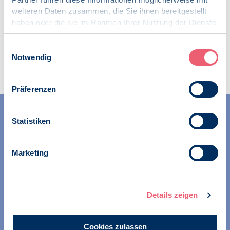
weiteren Daten zusammen, die Sie ihnen bereitgestellt
haben oder die sie im Rahmen Ihrer Nutzung der Dienste
gesammelt haben.
Impressum
|
Datenschutz
Einwilligungsauswahl
Zur Übersicht
Notwendig
Präferenzen
Statistiken
Marketing
Wir unterstützen Psychologinnen und Psychologen in
ihren Berufstätigkeiten für die Gesundheitspsychologie
Details zeigen
und Umweltpsychologie.
Wir präsentieren Gesundheitspsychologie und
Umweltpsychologie in der Öffentlichkeit, Gesellschaft und
Cookies zulassen