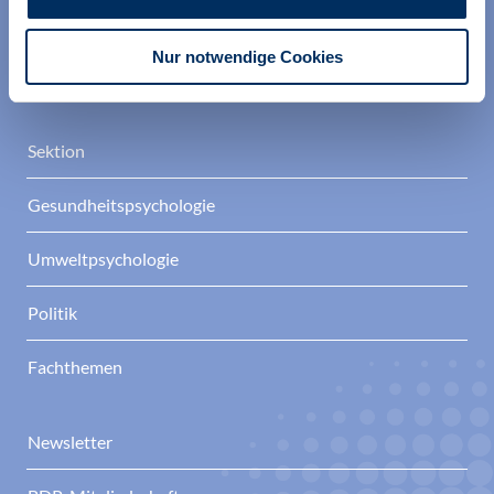
Politik.
Berufsverband Deutscher Psychologinnen und
Nur notwendige Cookies
Psychologen
Sektion
Gesundheitspsychologie
Umweltpsychologie
Politik
Fachthemen
Newsletter