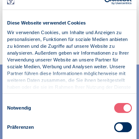
02.04.2015
Diese Webseite verwendet Cookies
Wir verwenden Cookies, um Inhalte und Anzeigen zu
personalisieren, Funktionen für soziale Medien anbieten
Zur Übersicht
zu können und die Zugriffe auf unsere Website zu
analysieren. Außerdem geben wir Informationen zu Ihrer
Verwendung unserer Website an unsere Partner für
soziale Medien, Werbung und Analysen weiter. Unsere
Partner führen diese Informationen möglicherweise mit
weiteren Daten zusammen, die Sie ihnen bereitgestellt
haben oder die sie im Rahmen Ihrer Nutzung der Dienste
gesammelt haben.
Impressum
|
Datenschutz
Einwilligungsauswahl
Notwendig
Wir unterstützen Psychologinnen und Psychologen in
ihren Berufstätigkeiten für die Gesundheitspsychologie
Präferenzen
und Umweltpsychologie.
Wir präsentieren Gesundheitspsychologie und