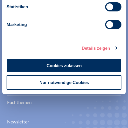
Umweltpsychologie in der Öffentlichkeit, Gesellschaft und
Statistiken
Politik.
Berufsverband Deutscher Psychologinnen und
Marketing
Psychologen
Sektion
Details zeigen
Gesundheitspsychologie
Cookies zulassen
Umweltpsychologie
Nur notwendige Cookies
Politik
Fachthemen
Newsletter