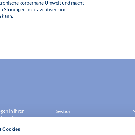
ektronische körpernahe Umwelt und macht
en Störungen im präventiven und
n kann.
gen in ihren
Sektion
N
gie und
Gesundheitspsychologie
B
t Cookies
 Umweltpsychologie