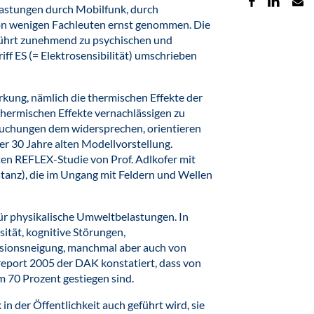
lastungen durch Mobilfunk, durch
von wenigen Fachleuten ernst genommen. Die
führt zunehmend zu psychischen und
ff ES (= Elektrosensibilität) umschrieben
kung, nämlich die thermischen Effekte der
thermischen Effekte vernachlässigen zu
suchungen dem widersprechen, orientieren
er 30 Jahre alten Modellvorstellung.
ten REFLEX-Studie von Prof. Adlkofer mit
tanz), die im Ungang mit Feldern und Wellen
 für physikalische Umweltbelastungen. In
ität, kognitive Störungen,
ssionsneigung, manchmal aber auch von
eport 2005 der DAK konstatiert, dass von
 70 Prozent gestiegen sind.
n der Öffentlichkeit auch geführt wird, sie