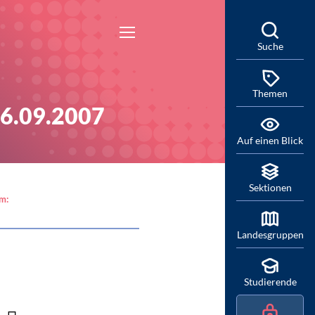
Suche
Themen
26.09.2007
Auf einen Blick
Sektionen
am:
Landesgruppen
Studierende